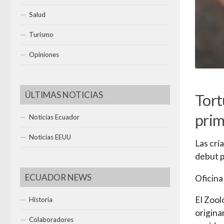
Salud
Turismo
Opiniones
ÚLTIMAS NOTICIAS
Tort
prim
Noticias Ecuador
Noticias EEUU
Las crí
debut pú
ECUADOR NEWS
Oficin
El Zool
Historia
origina
Colaboradores