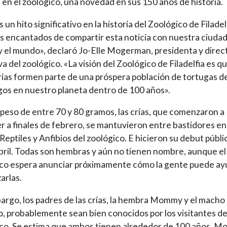
 en el zoológico, una novedad en sus 150 años de historia.
 un hito significativo en la historia del Zoológico de Filadelf
 encantados de compartir esta noticia con nuestra ciudad
y el mundo», declaró Jo-Elle Mogerman, presidenta y direc
va del zoológico. «La visión del Zoológico de Filadelfia es q
rías formen parte de una próspera población de tortugas d
os en nuestro planeta dentro de 100 años».
peso de entre 70 y 80 gramos, las crías, que comenzaron a
 a finales de febrero, se mantuvieron entre bastidores en 
 Reptiles y Anfibios del zoológico. E hicieron su debut públi
bril. Todas son hembras y aún no tienen nombre, aunque el
co espera anunciar próximamente cómo la gente puede ay
arlas.
argo, los padres de las crías, la hembra Mommy y el macho
, probablemente sean bien conocidos por los visitantes de
co. Se estima que ambos tienen alrededor de 100 años. 