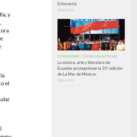
Echeverría
2026-07-22
ia, y
,
tora
ue
e
COMUNIDAD
TODAS LAS NOTICIAS
/
La música, arte y literatura de
Ecuador protagonizan la 31ª edición
de La Mar de Músicas
la
2026-07-15
co el
udar
l
Mommy