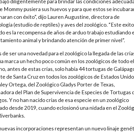
bajó diligentemente para brindar las condiciones adecuad
e Mommy pusiera sus huevos y para que estos se incubara
naran con éxito”, dijo Lauren Augustine, directora de
logía (estudio de reptiles) y aves del zoológico. “Este exit
do es la recompensa de años de arduo trabajo estudiando e
amiento animal y brindando atención de primer nivel”.
de ser una novedad para el zoológico la llegada de las cría
fia marca un hecho poco común en los zoológicos de todo el 
o, antes de estas crías, solo había 44 tortugas de Galápag
te de Santa Cruz en todos los zoológicos de Estados Unido
hley Ortega, del Zoológico Gladys Porter de Texas,
adora del Plan de Supervivencia de Especies de Tortugas 
os. Y no han nacido crías de esa especie en un zoológico
ado desde 2019, cuando eclosionó una nidada en el Zoológ
Riverbanks.
nuevas incorporaciones representan un nuevo linaje genét