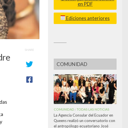
en PDF
Ediciones anteriores
_________
SHARE
dre
COMUNIDAD
adas
COMUNIDAD
TODAS LAS NOTICIAS
/
ga
La Agencia Consular del Ecuador en
Queens realizó un conversatorio con
 y
el antropólogo ecuatoriano José