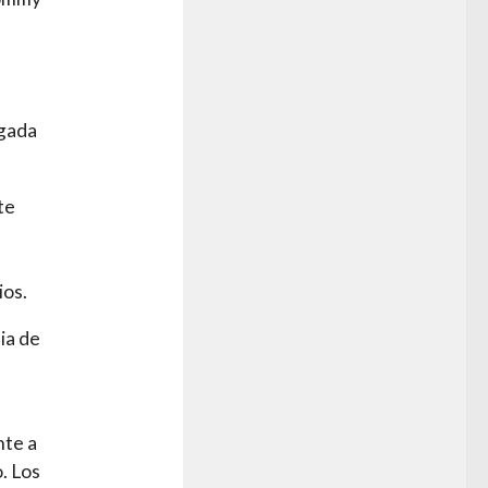
egada
te
ios.
ia de
nte a
. Los