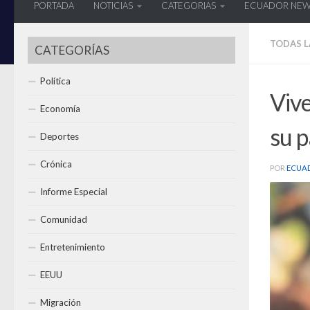
PORTADA
NOTICIAS
CATEGORIAS
ECUADOR NE
TODAS L
CATEGORÍAS
Política
Vive
Economía
su p
Deportes
Crónica
POR
ECUA
Informe Especial
Comunidad
Entretenimiento
EEUU
Migración