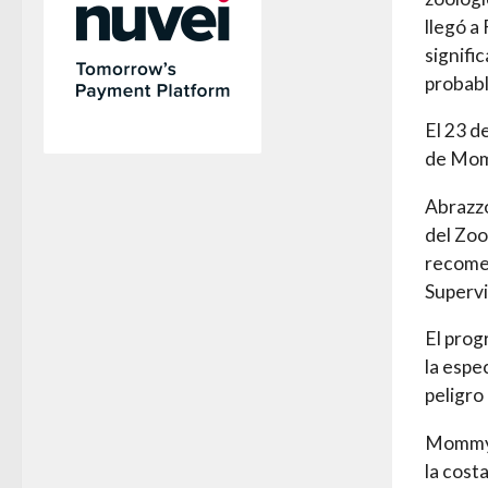
llegó a
signific
probabl
El 23 d
de Momm
Abrazzo
del Zoo
recomen
Supervi
El prog
la espe
peligro 
Mommy y
la cost