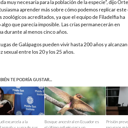
da muy necesaria para la población de la especie”, dijo Ort
usiasma aprender más sobre cómo podemos replicar este 
s zoológicos acreditados, ya que el equipo de Filadelfia ha
 algo que parecía imposible. Las crías permanecerán en
fia durante al menos cinco años.
tugas de Galápagos pueden vivir hasta 200 años y alcanzan 
 sexual entre los 20 y los 25 años.
IÉN TE PODRÍA GUSTAR...
dí excarcela a la
Bosque ancestral en Ecuador es
Prisión preve
Basmah y a una de sus
el último refugio para un
recursos más