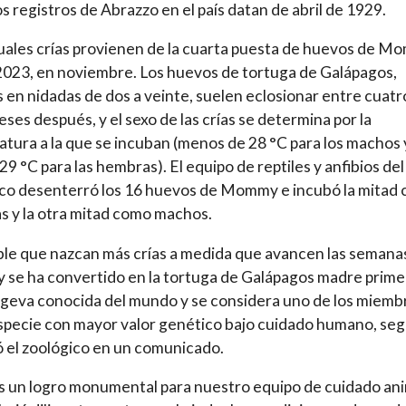
s registros de Abrazzo en el país datan de abril de 1929.
uales crías provienen de la cuarta puesta de huevos de 
023, en noviembre. Los huevos de tortuga de Galápagos,
 en nidadas de dos a veinte, suelen eclosionar entre cuatr
ses después, y el sexo de las crías se determina por la
tura a la que se incuban (menos de 28 °C para los machos 
29 °C para las hembras). El equipo de reptiles y anfibios del
co desenterró los 16 huevos de Mommy e incubó la mitad
 y la otra mitad como machos.
ble que nazcan más crías a medida que avancen las semana
e ha convertido en la tortuga de Galápagos madre prime
geva conocida del mundo y se considera uno de los miemb
specie con mayor valor genético bajo cuidado humano, se
 el zoológico en un comunicado.
s un logro monumental para nuestro equipo de cuidado ani