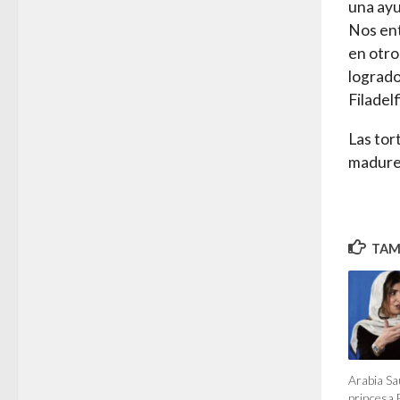
una ayu
Nos ent
en otro
logrado
Filadel
Las tor
madurez
TAMB
Arabia Sau
princesa 