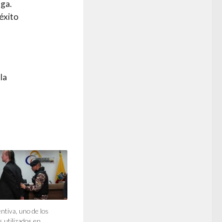
ega.
éxito
la
ntiva, uno de los
 utilizados en