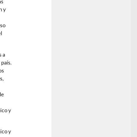
as
n y
oso
l
s a
país.
os
s,
de
ico y
ico y