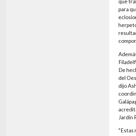
que tra
para qu
eclosio
herpeto
resulta
comport
Además 
Filadel
De hech
del Oes
dijo As
coordin
Galápag
acredit
Jardín 
“Estas 