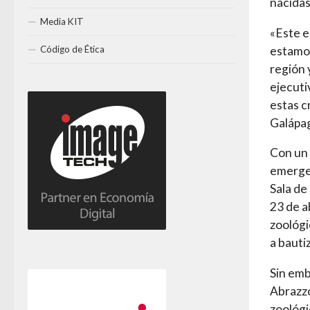
nacidas
Media KIT
«Este es
Código de Ética
estamos
región 
ejecuti
estas c
Galápag
Con un 
emerger
Sala de
23 de a
zoológi
a bautiz
Sin emb
Abrazzo
zoológi