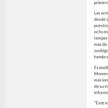
primero
Las act
desde 2
puestos
ocho me
tempera
más de 
zoológi
hembras
Es posi
Mommy s
más lon
de su e
informó
“Este e