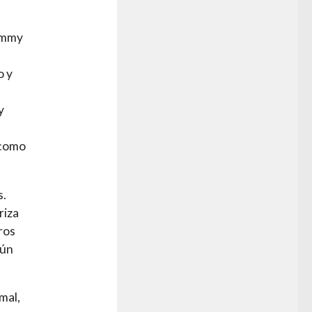
Mommy
o y
y
 como
s.
riza
ros
gún
mal,