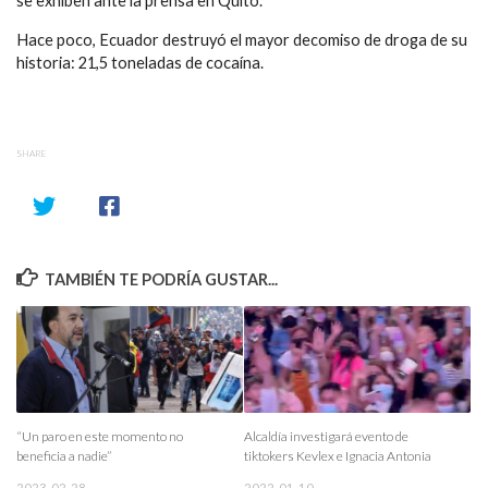
se exhiben ante la prensa en Quito.
Hace poco, Ecuador destruyó el mayor decomiso de droga de su
historia: 21,5 toneladas de cocaína.
SHARE
TAMBIÉN TE PODRÍA GUSTAR...
“Un paro en este momento no
Alcaldía investigará evento de
beneficia a nadie”
tiktokers Kevlex e Ignacia Antonia
2023-02-28
2022-01-10