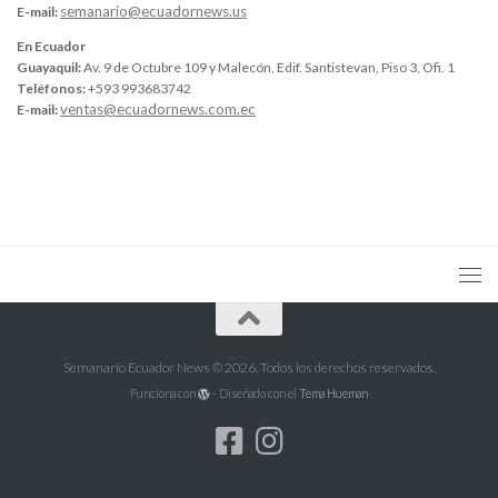
semanario@ecuadornews.us
E-mail:
En Ecuador
Guayaquil:
Av. 9 de Octubre 109 y Malecón, Edif. Santistevan, Piso 3, Ofi. 1
Teléfonos:
+593 993683742
ventas@ecuadornews.com.ec
E-mail:
Semanario Ecuador News © 2026. Todos los derechos reservados.
Funciona con
- Diseñado con el
Tema Hueman