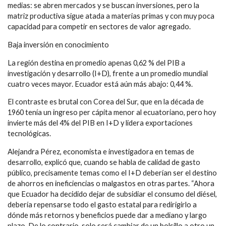
medias: se abren mercados y se buscan inversiones, pero la
matriz productiva sigue atada a materias primas y con muy poca
capacidad para competir en sectores de valor agregado.
Baja inversión en conocimiento
La región destina en promedio apenas 0,62 % del PIB a
investigación y desarrollo (I+D), frente a un promedio mundial
cuatro veces mayor. Ecuador está aún más abajo: 0,44 %.
El contraste es brutal con Corea del Sur, que en la década de
1960 tenía un ingreso per cápita menor al ecuatoriano, pero hoy
invierte más del 4% del PIB en I+D y lidera exportaciones
tecnológicas.
Alejandra Pérez, economista e investigadora en temas de
desarrollo, explicó que, cuando se habla de calidad de gasto
público, precisamente temas como el I+D deberían ser el destino
de ahorros en ineficiencias o malgastos en otras partes. “Ahora
que Ecuador ha decidido dejar de subsidiar el consumo del diésel,
debería repensarse todo el gasto estatal para redirigirlo a
dónde más retornos y beneficios puede dar a mediano y largo
plazo, De lo contrario, solo será cambiar de un bolsillo a otro un