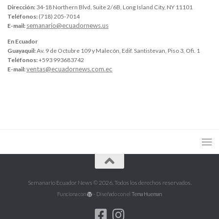
Dirección:
34-18 Northern Blvd, Suite 2/6B, Long Island City, NY 11101
Teléfonos:
(718) 205-7014
semanario@ecuadornews.us
E-mail:
En Ecuador
Guayaquil:
Av. 9 de Octubre 109 y Malecón, Edif. Santistevan, Piso 3, Ofi. 1
Teléfonos:
+593 993683742
ventas@ecuadornews.com.ec
E-mail:
Semanario Ecuador News © 2026. Todos los derechos reservados.
Funciona con
- Diseñado con el
Tema Hueman