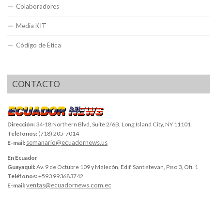
Colaboradores
Media KIT
Código de Ética
CONTACTO
Dirección:
34-18 Northern Blvd, Suite 2/6B, Long Island City, NY 11101
Teléfonos:
(718) 205-7014
semanario@ecuadornews.us
E-mail:
En Ecuador
Guayaquil:
Av. 9 de Octubre 109 y Malecón, Edif. Santistevan, Piso 3, Ofi. 1
Teléfonos:
+593 993683742
ventas@ecuadornews.com.ec
E-mail: