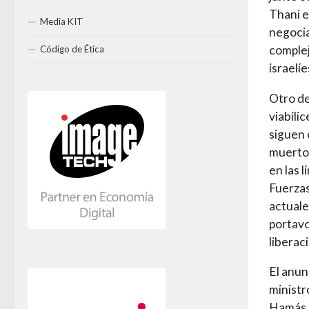
Thani e
Media KIT
negocia
complej
Código de Ética
israelíe
Otro de
viabili
siguen 
muertos
en las 
Fuerzas
actuale
portavo
liberac
El anun
ministr
Hamás e