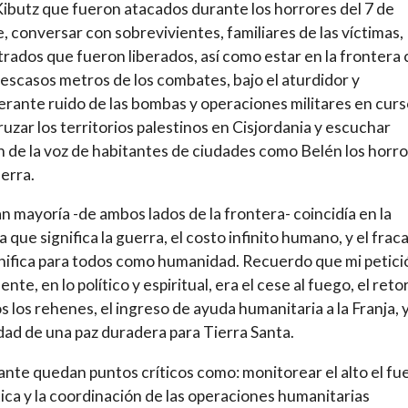
Kibutz que fueron atacados durante los horrores del 7 de
, conversar con sobrevivientes, familiares de las víctimas,
rados que fueron liberados, así como estar en la frontera
 escasos metros de los combates, bajo el aturdidor y
rante ruido de las bombas y operaciones militares en curso
uzar los territorios palestinos en Cisjordania y escuchar
 de la voz de habitantes de ciudades como Belén los horr
uerra.
n mayoría -de ambos lados de la frontera- coincidía en la
a que significa la guerra, el costo infinito humano, y el frac
nifica para todos como humanidad. Recuerdo que mi petici
te, en lo político y espiritual, era el cese al fuego, el ret
s los rehenes, el ingreso de ayuda humanitaria a la Franja, y
idad de una paz duradera para Tierra Santa.
ante quedan puntos críticos como: monitorear el alto el fu
stica y la coordinación de las operaciones humanitarias