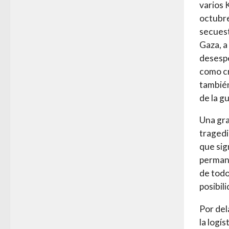
varios 
octubre
secuest
Gaza, a
desespe
como cr
también
de la g
Una gra
tragedi
que sig
permanen
de todo
posibil
Por del
la logí