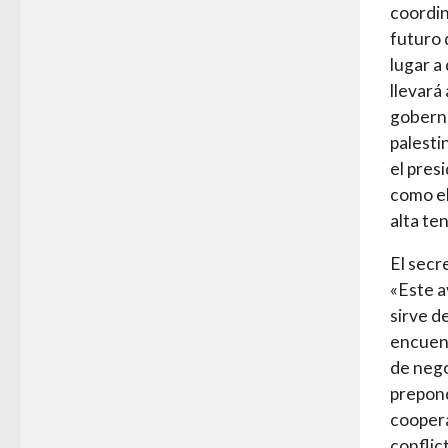
coordin
futuro 
lugar a
llevará
goberna
palesti
el pres
como el
alta te
El secr
«Este a
sirve d
encuent
de nego
prepon
coopera
conflic