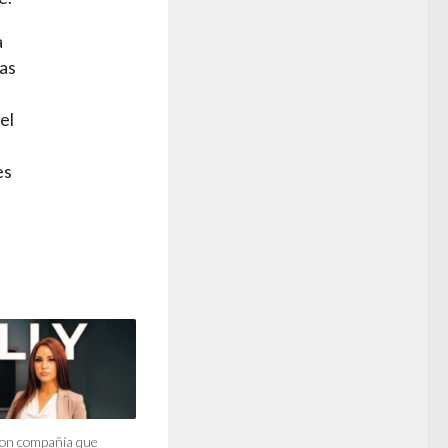
a
eas
s
el
es
 con compañía que