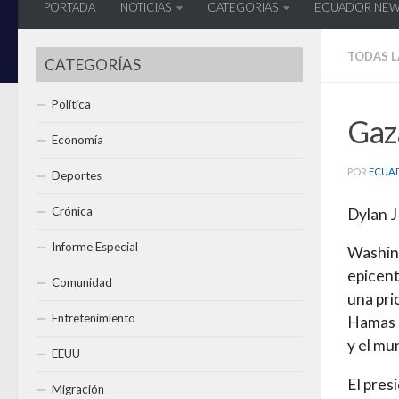
PORTADA
NOTICIAS
CATEGORIAS
ECUADOR NE
TODAS L
CATEGORÍAS
Política
Gaza
Economía
POR
ECUA
Deportes
Crónica
Dylan J
Informe Especial
Washing
epicent
Comunidad
una pri
Entretenimiento
Hamas e
y el mu
EEUU
El pres
Migración