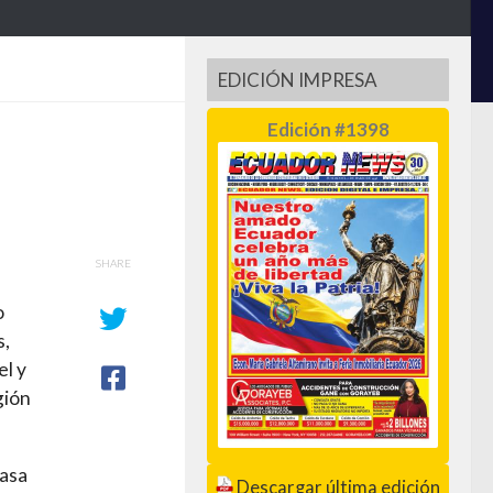
EDICIÓN IMPRESA
Edición #1398
SHARE
o
s,
el y
gión
Casa
Descargar última edición