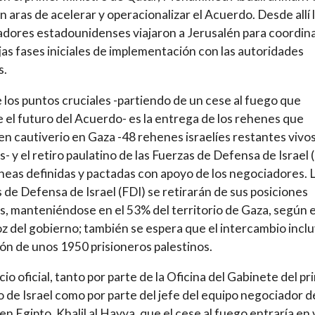
n aras de acelerar y operacionalizar el Acuerdo. Desde allí 
dores estadounidenses viajaron a Jerusalén para coordina
as fases iniciales de implementación con las autoridades
s.
 los puntos cruciales -partiendo de un cese al fuego que
ce el futuro del Acuerdo- es la entrega de los rehenes que
en cautiverio en Gaza -48 rehenes israelíes restantes vivos
- y el retiro paulatino de las Fuerzas de Defensa de Israel 
líneas definidas y pactadas con apoyo de los negociadores. 
 de Defensa de Israel (FDI) se retirarán de sus posiciones
s, manteniéndose en el 53% del territorio de Gaza, según e
z del gobierno; también se espera que el intercambio inclu
ión de unos 1950 prisioneros palestinos.
cio oficial, tanto por parte de la Oficina del Gabinete del pr
o de Israel como por parte del jefe del equipo negociador d
n Egipto, Khalil al Hayya, que el cese al fuego entraría en 