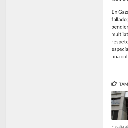
En Gaza
fallado
pendien
multila
respeto
especia
una obli
TAMB
Fiscalía a