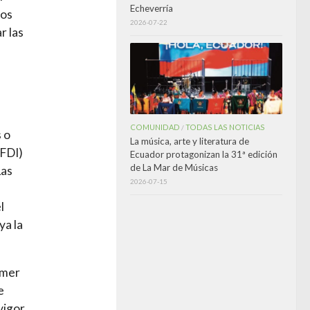
Echeverría
los
2026-07-22
r las
COMUNIDAD
TODAS LAS NOTICIAS
/
 o
La música, arte y literatura de
(FDI)
Ecuador protagonizan la 31ª edición
de La Mar de Músicas
Las
2026-07-15
l
ya la
imer
e
vigor