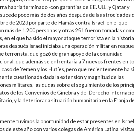
erra habría terminado -con garantías de EE. UU., y Qatar y
 sucede poco más de dos años después de las atrocidades d
bre de 2023 por parte de Hamás contra Israel, en el que
n más de 1.200 personas y otras 251 fueron tomadas com
, en el que ha sido el mayor ataque terrorista en la historia
oras después Israel iniciaba una operación militar en respu
ue terrorista, que gozó de gran apoyo de la comunidad
cional, que además se enfrentaría a 7 nuevos frentes en to
 caso de Yemen y los Hutíes, pero que recientemente ha s
ente cuestionada dada la extensión y magnitud de las
ones militares, las dudas sobre el seguimiento de los princi
tos de los Convenios de Ginebra y del Derecho Internacio
ario, y la deteriorada situación humanitaria en la Franja d
mente tuvimos la oportunidad de estar presentes en Israel
ios de este año con varios colegas de América Latina, visita