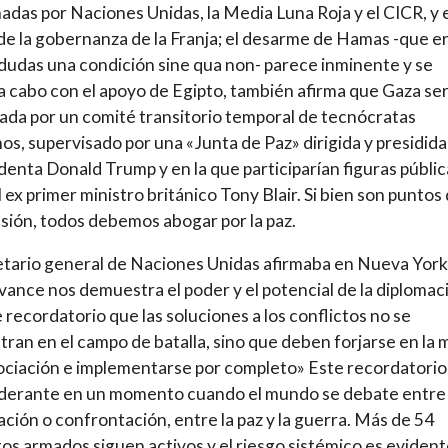
adas por Naciones Unidas, la Media Luna Roja y el CICR, y 
de la gobernanza de la Franja; el desarme de Hamas -que er
 dudas una condición sine qua non- parece inminente y se
 a cabo con el apoyo de Egipto, también afirma que Gaza ser
da por un comité transitorio temporal de tecnócratas
nos, supervisado por una «Junta de Paz» dirigida y presidida
identa Donald Trump y en la que participarían figuras públic
 ex primer ministro británico Tony Blair. Si bien son puntos
nsión, todos debemos abogar por la paz.
etario general de Naciones Unidas afirmaba en Nueva York
vance nos demuestra el poder y el potencial de la diplomaci
e recordatorio que las soluciones a los conflictos no se
ran en el campo de batalla, sino que deben forjarse en la 
ciación e implementarse por completo» Este recordatorio
derante en un momento cuando el mundo se debate entre
ción o confrontación, entre la paz y la guerra. Más de 54
tos armados siguen activos y el riesgo sistémico es evident