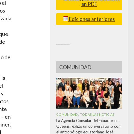
 el
en PDF
ros
izada
Ediciones anteriores
 que
 de
_________
lo de
COMUNIDAD
 la
el
 y
ntos
nte
COMUNIDAD
TODAS LAS NOTICIAS
/
 – en
La Agencia Consular del Ecuador en
hner,
Queens realizó un conversatorio con
l
el antropólogo ecuatoriano José