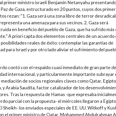
al primer ministro israelí Benjamín Netanyahu presentando
 Paz de Gaza, estructurado en 20 puntos, cuyos dos prime
os rezan: “1. Gaza será una zona libre de terror desradical
representa una amenaza para sus vecinos. 2. Gaza será
ruida en beneficio del pueblo de Gaza, que ha sufrido más
nte.” A priori capta dos elementos centrales de un acuerdo
 posibilidades reales de éxito: contemplar las garantías de
ad para Israel y por otro lado aliviar el sufrimiento del pueb
rdo contó con el respaldo cuasi inmediato de gran parte de
ad internacional, y particularmente importante subrayar 
 mediación de socios regionales claves como Qatar, Egipto
, y Arabia Saudita, factor catalizador de los desenvolvimie
ores. Tras la respuesta de Hamas -que expresaba inicialme
rdo parcial con la propuesta- el miércoles llegaron a Egipto
l Sheikh- los enviados especiales de EE. UU. Witkoff y Kus
on el primer ministro de Qatar, Mohammed Abdulrahman A