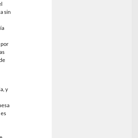
el
a sin
ía
 por
as
 de
a, y
mesa
 es
e.