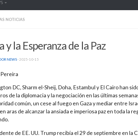
WS
AS NOTICIAS
 y la Esperanza de la Paz
DOR NEWS
·
2025-10-15
 Pereira
ton DC, Sharm el-Sheij, Doha, Estambul y El Cairo han sid
ros de la diplomacia y la negociación en las últimas semana
oridad común, un cese al fuego en Gaza y mediar entre Isra
n aras de alcanzar la ansiada e imperiosa paz en toda la re
ndo.
idente de EE. UU. Trump recibía el 29 de septiembre en la 