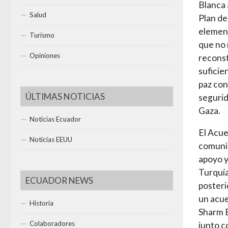
Blanca 
Salud
Plan de
element
Turismo
que no 
Opiniones
reconst
suficie
paz con
ÚLTIMAS NOTICIAS
segurid
Gaza.
Noticias Ecuador
El Acue
Noticias EEUU
comunid
apoyo y
Turquía
ECUADOR NEWS
posteri
un acue
Historia
Sharm E
Colaboradores
junto c