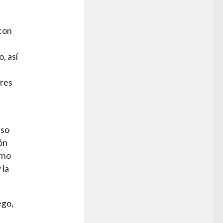
 con
, así
ores
aso
ón
orno
 la
ego,