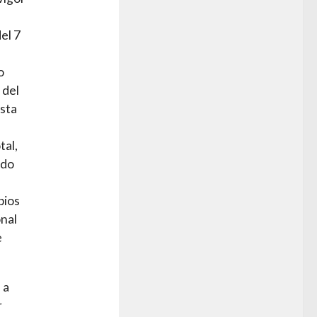
el 7
o
 del
esta
tal,
ido
pios
nal
e
 a
r