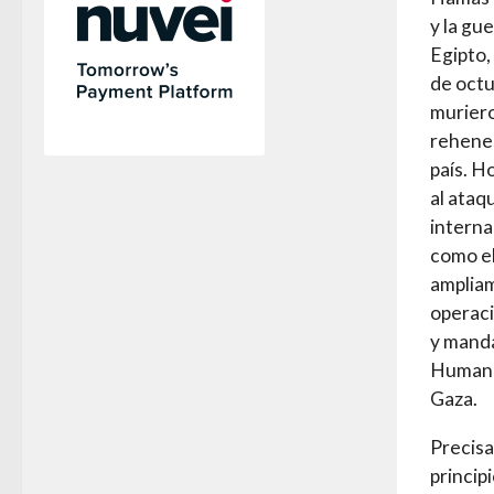
y la gu
Egipto,
de octu
muriero
rehenes
país. H
al ataq
interna
como el
ampliam
operaci
y manda
Humanit
Gaza.
Precisa
princip