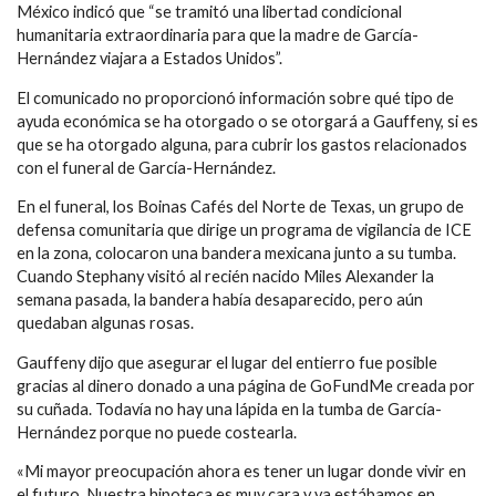
México indicó que “se tramitó una libertad condicional
humanitaria extraordinaria para que la madre de García-
Hernández viajara a Estados Unidos”.
El comunicado no proporcionó información sobre qué tipo de
ayuda económica se ha otorgado o se otorgará a Gauffeny, si es
que se ha otorgado alguna, para cubrir los gastos relacionados
con el funeral de García-Hernández.
En el funeral, los Boinas Cafés del Norte de Texas, un grupo de
defensa comunitaria que dirige un programa de vigilancia de ICE
en la zona, colocaron una bandera mexicana junto a su tumba.
Cuando Stephany visitó al recién nacido Miles Alexander la
semana pasada, la bandera había desaparecido, pero aún
quedaban algunas rosas.
Gauffeny dijo que asegurar el lugar del entierro fue posible
gracias al dinero donado a una página de GoFundMe creada por
su cuñada. Todavía no hay una lápida en la tumba de García-
Hernández porque no puede costearla.
«Mi mayor preocupación ahora es tener un lugar donde vivir en
el futuro. Nuestra hipoteca es muy cara y ya estábamos en