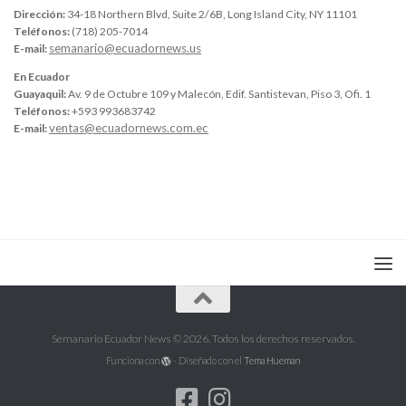
Dirección:
34-18 Northern Blvd, Suite 2/6B, Long Island City, NY 11101
Teléfonos:
(718) 205-7014
semanario@ecuadornews.us
E-mail:
En Ecuador
Guayaquil:
Av. 9 de Octubre 109 y Malecón, Edif. Santistevan, Piso 3, Ofi. 1
Teléfonos:
+593 993683742
ventas@ecuadornews.com.ec
E-mail:
Semanario Ecuador News © 2026. Todos los derechos reservados.
Funciona con
- Diseñado con el
Tema Hueman