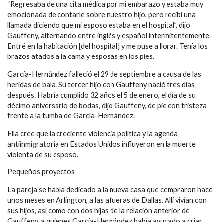
“Regresaba de una cita médica por mi embarazo y estaba muy
emocionada de contarle sobre nuestro hijo, pero recibí una
llamada diciendo que mi esposo estaba en el hospital”, dijo
Gauffeny, alternando entre inglés y español intermitentemente.
Entré en la habitación [del hospital] y me puse a llorar. Tenía los
brazos atados a la cama y esposas en los pies.
García-Hernández falleció el 29 de septiembre a causa de las
heridas de bala. Su tercer hijo con Gauffeny nació tres días
después. Habría cumplido 32 años el 5 de enero, el día de su
décimo aniversario de bodas, dijo Gauffeny, de pie con tristeza
frente a la tumba de García-Hernández.
Ella cree que la creciente violencia política y la agenda
antiinmigratoria en Estados Unidos influyeron en la muerte
violenta de su esposo.
Pequeños proyectos
La pareja se había dedicado a la nueva casa que compraron hace
unos meses en Arlington, a las afueras de Dallas. Allí vivían con
sus hijos, así como con dos hijas de la relación anterior de
Gauffeny, a quienes García-Hernández había ayudado a criar.