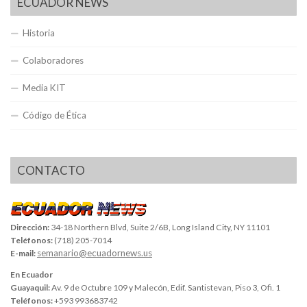
ECUADOR NEWS
Historia
Colaboradores
Media KIT
Código de Ética
CONTACTO
Dirección:
34-18 Northern Blvd, Suite 2/6B, Long Island City, NY 11101
Teléfonos:
(718) 205-7014
semanario@ecuadornews.us
E-mail:
En Ecuador
Guayaquil:
Av. 9 de Octubre 109 y Malecón, Edif. Santistevan, Piso 3, Ofi. 1
Teléfonos:
+593 993683742