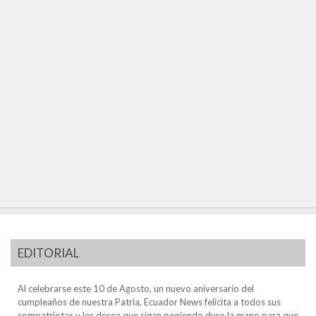
EDITORIAL
Al celebrarse este 10 de Agosto, un nuevo aniversario del
cumpleaños de nuestra Patria, Ecuador News felicita a todos sus
compatriotas y les desea que sigan poniendo duro la mano para que