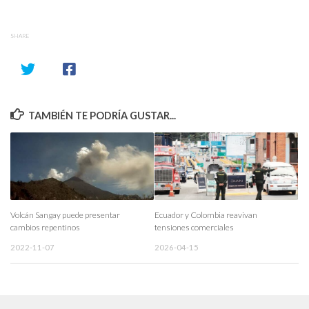
SHARE
TAMBIÉN TE PODRÍA GUSTAR...
Volcán Sangay puede presentar
Ecuador y Colombia reavivan
cambios repentinos
tensiones comerciales
2022-11-07
2026-04-15