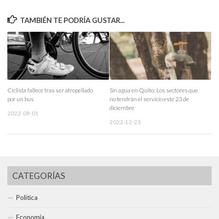
TAMBIÉN TE PODRÍA GUSTAR...
Ciclista fallece tras ser atropellado
Sin agua en Quito: Los sectores que
por un bus
no tendrán el servicio este 23 de
diciembre
2022-08-01
2022-12-23
CATEGORÍAS
Política
Economía