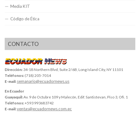
Media KIT
Código de Ética
CONTACTO
Dirección:
34-18 Northern Blvd, Suite 2/6B, Long Island City, NY 11101
Teléfonos:
(718) 205-7014
semanario@ecuadornews.us
E-mail:
En Ecuador
Guayaquil:
Av. 9 de Octubre 109 y Malecón, Edif. Santistevan, Piso 3, Ofi. 1
Teléfonos:
+593 993683742
ventas@ecuadornews.com.ec
E-mail: