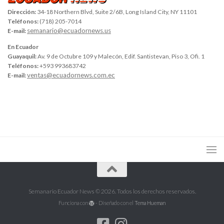
Dirección:
34-18 Northern Blvd, Suite 2/6B, Long Island City, NY 11101
Teléfonos:
(718) 205-7014
semanario@ecuadornews.us
E-mail:
En Ecuador
Guayaquil:
Av. 9 de Octubre 109 y Malecón, Edif. Santistevan, Piso 3, Ofi. 1
Teléfonos:
+593 993683742
ventas@ecuadornews.com.ec
E-mail:
Semanario Ecuador News © 2026. Todos los derechos reservados.
Funciona con
- Diseñado con el
Tema Hueman