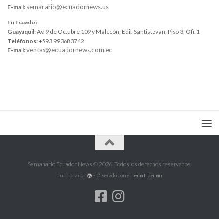
semanario@ecuadornews.us
E-mail:
En Ecuador
Guayaquil:
Av. 9 de Octubre 109 y Malecón, Edif. Santistevan, Piso 3, Ofi. 1
Teléfonos:
+593 993683742
ventas@ecuadornews.com.ec
E-mail:
Semanario Ecuador News © 2026. Todos los derechos reservados.
Funciona con
- Diseñado con el
Tema Hueman