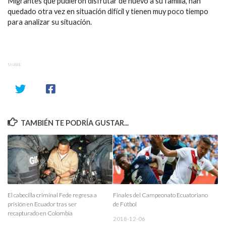
Migrantes que pudieron disfrutar de nuevo a su familia, han
quedado otra vez en situación difícil y tienen muy poco tiempo
para analizar su situación.
SHARE
TAMBIÉN TE PODRÍA GUSTAR...
El cabecilla criminal Fede regresa a
Finales del Campeonato Ecuatoriano
prisión en Ecuador tras ser
de Fútbol
recapturado en Colombia
2018-12-06