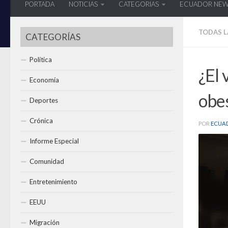
PORTADA
NOTICIAS
CATEGORIAS
ECUADOR NE
TODAS L
CATEGORÍAS
Política
¿El 
Economía
obes
Deportes
Crónica
POR
ECUA
Informe Especial
Comunidad
Entretenimiento
EEUU
Migración