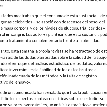
es.
ultados mostraban que el consumo de esta sustancia —de
lgunas celebrities— se asoció con descensos del peso, del
de masa corporal y de los niveles de glucosa, triglicéridos y
rol en sangre. Los autores plantean que esta sustancia pod
como tratamiento complementario frente a la obesidad.
argo, esta semana la propia revista se ha retractado de es
o «a raíz de las dudas planteadas sobre la calidad del trabajo
ndo el enfoque del análisis estadístico de los datos; valore
icos inverosímiles; la fiabilidad de los datos brutos; la
ción inadecuada de los métodos; y la falta de registro
tivo del ensayo».
s de un comunicado han señalado que tras la publicación e
distintos expertos plantearon críticas sobre el estudio: se
ron valores inverosímiles, un análisis estadístico cuestion