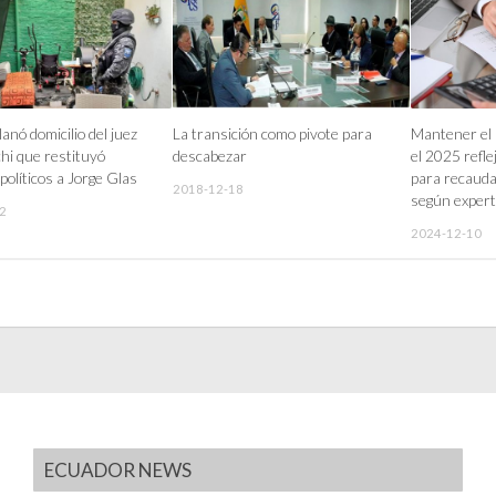
llanó domicilio del juez
La transición como pivote para
Mantener el 
hi que restituyó
descabezar
el 2025 reflej
políticos a Jorge Glas
para recaud
2018-12-18
según expert
2
2024-12-10
ECUADOR NEWS