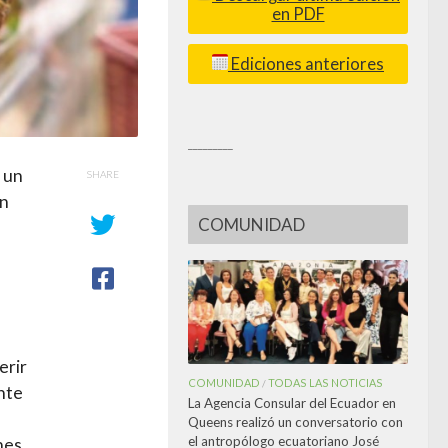
en PDF
Ediciones anteriores
_________
 un
SHARE
an
COMUNIDAD
erir
COMUNIDAD
TODAS LAS NOTICIAS
/
nte
La Agencia Consular del Ecuador en
u
Queens realizó un conversatorio con
el antropólogo ecuatoriano José
nes