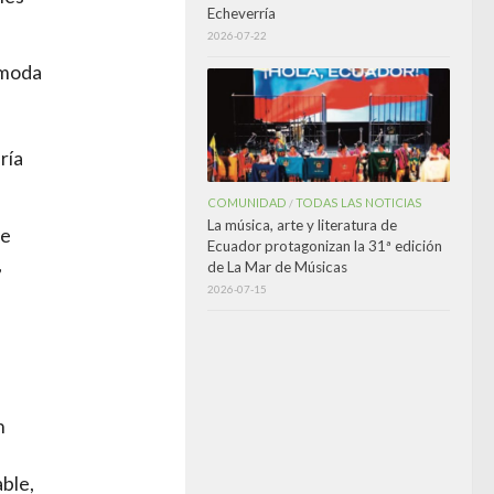
Echeverría
2026-07-22
 moda
ría
COMUNIDAD
TODAS LAS NOTICIAS
/
La música, arte y literatura de
te
Ecuador protagonizan la 31ª edición
,
de La Mar de Músicas
s
2026-07-15
n
able,