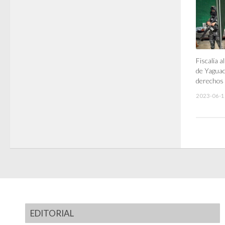
Fiscalía a
de Yaguac
derechos 
2023-06-1
EDITORIAL