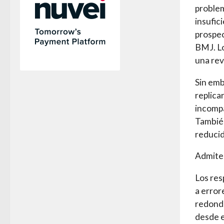
problem
insufic
prospec
BMJ. Lo
una rev
Sin emb
replica
incompa
También
reducid
Admite
Los res
a error
redonde
desde e