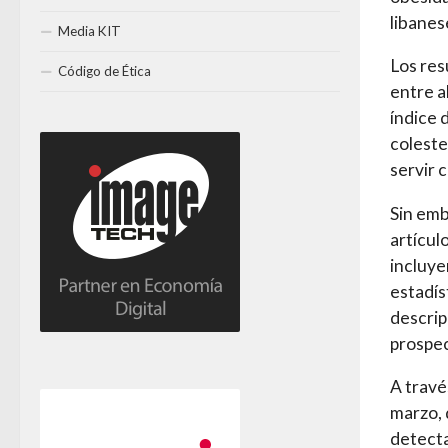
libanes
Media KIT
Los res
Código de Ética
entre a
índice 
coleste
servir 
Sin emb
artícul
incluye
estadíst
descrip
prospec
A travé
marzo, 
detecta