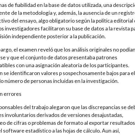
as de fiabilidad en la base de datos utilizada, una descripc
iente de la metodología y, además, la ausencia de un regist
tivo del ensayo, algo obligatorio según la política editorial 
s investigadores facilitaron su base de datos a la revista p
isión independiente posterior a la publicación.
argo, el examen reveló que los análisis originales no podía
rse y que el conjunto de datos presentaba patrones
tibles con una asignación aleatoria de los participantes.
 se identificaron valores p sospechosamente bajos para el
o número de personas incluidas en la investigación.
n errores
ponsables del trabajo alegaron que las discrepancias se de
es involuntarios derivados de versiones desajustadas,
o de cifras o problemas de formato al exportar resultados
l software estadístico a las hojas de cálculo. Aun así,