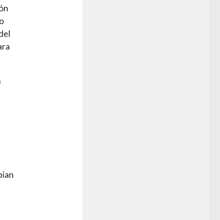
ión
ro
del
ara
n
bían