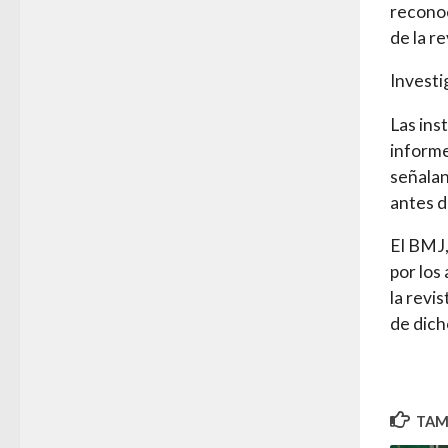
reconoc
de la re
Investi
Las ins
informe
señalan
antes d
El BMJ,
por los
la revi
de dich
TAMB