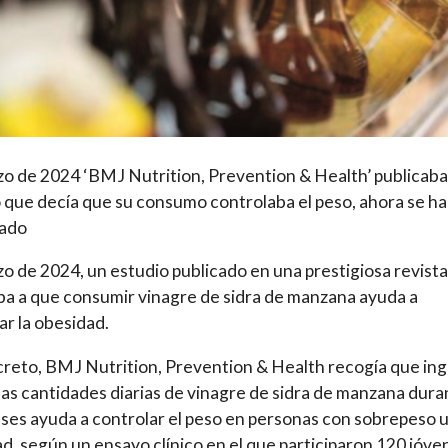
o de 2024 ‘BMJ Nutrition, Prevention & Health’ publicaba
 que decía que su consumo controlaba el peso, ahora se h
tado
o de 2024, un estudio publicado en una prestigiosa revista
a a que consumir vinagre de sidra de manzana ayuda a
ar la obesidad.
reto, BMJ Nutrition, Prevention & Health recogía que ing
s cantidades diarias de vinagre de sidra de manzana dura
ses ayuda a controlar el peso en personas con sobrepeso 
d, según un ensayo clínico en el que participaron 120 jóve