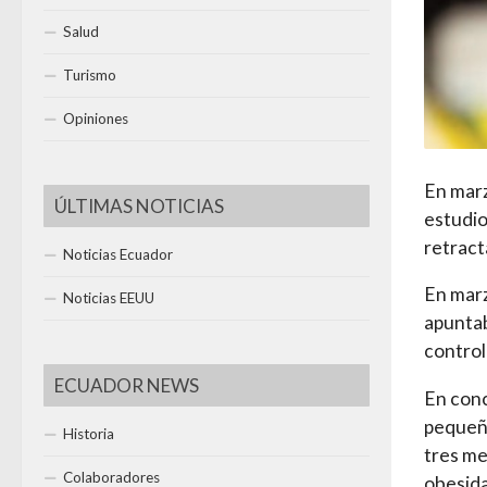
Salud
Turismo
Opiniones
En marz
ÚLTIMAS NOTICIAS
estudio
retrac
Noticias Ecuador
En marz
Noticias EEUU
apuntab
control
ECUADOR NEWS
En conc
pequeña
Historia
tres me
Colaboradores
obesida