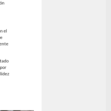
ión
n el
se
iente
itado
 por
lidez