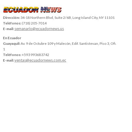
Dirección:
34-18 Northern Blvd, Suite 2/6B, Long Island City, NY 11101
Teléfonos:
(718) 205-7014
semanario@ecuadornews.us
E-mail:
En Ecuador
Guayaquil:
Av. 9 de Octubre 109 y Malecón, Edif. Santistevan, Piso 3, Ofi.
1
Teléfonos:
+593 993683742
ventas@ecuadornews.com.ec
E-mail: