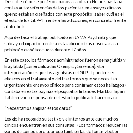
Describe cómo se pusieron manos a la obra. «No nos bastaba
con las autorreferencias de los pacientes en ensayos clínicos
que no estaban diseñados con este propósito: saber cuál es el
efecto de los GLP-1 frente a las adicciones, en concreto frente
al alcohol».
Aquí destaca el trabajo publicado en JAMA Psychiatry, que
subraya el impacto frente a esta adicción tras observar a la
población diabética sueca durante 17 años.
En este caso, los fármacos administrados fueron semaglutida y
liraglutida [comercializadas Ozempic y Saxenda]. «La
interpretación es que los agonistas del GLP-1 pueden ser
eficaces en el tratamiento del trastorno y que se necesitan
urgentemente ensayos clínicos para confirmar estos hallazgos»,
contaba en estas páginas el psiquiatra finlandés Markku Tapani
Lähteenvuo, responsable del estudio publicado hace un año.
“Necesitamos ampliar estos datos”
Leggio ha recogido su testigo y el interrogante que muchos
clínicos encuentran en sus consultas: «Los fármacos reducen las
ganas de comer, pero ¿por qué también las de fumar y beber