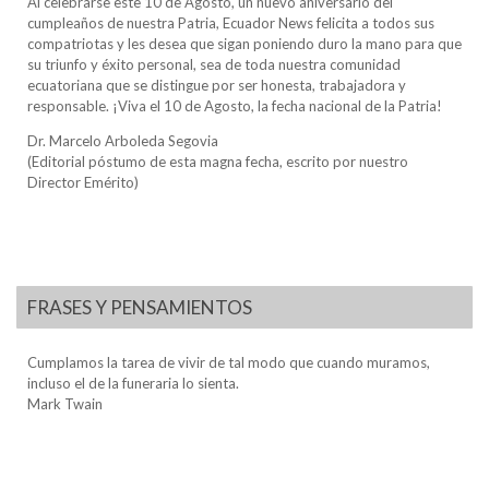
Al celebrarse este 10 de Agosto, un nuevo aniversario del
cumpleaños de nuestra Patria, Ecuador News felicita a todos sus
compatriotas y les desea que sigan poniendo duro la mano para que
su triunfo y éxito personal, sea de toda nuestra comunidad
ecuatoriana que se distingue por ser honesta, trabajadora y
responsable. ¡Viva el 10 de Agosto, la fecha nacional de la Patria!
Dr. Marcelo Arboleda Segovia
(Editorial póstumo de esta magna fecha, escrito por nuestro
Director Emérito)
FRASES Y PENSAMIENTOS
Cumplamos la tarea de vivir de tal modo que cuando muramos,
incluso el de la funeraria lo sienta.
Mark Twain