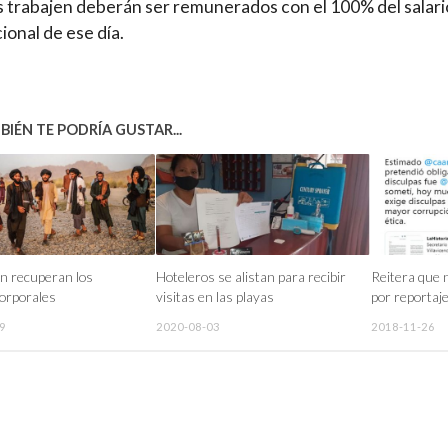
 trabajen deberán ser remunerados con el 100% del salari
ional de ese día.
IÉN TE PODRÍA GUSTAR...
án recuperan los
Hoteleros se alistan para recibir
Reitera que 
corporales
visitas en las playas
por reportaj
9
2020-08-03
2018-11-26