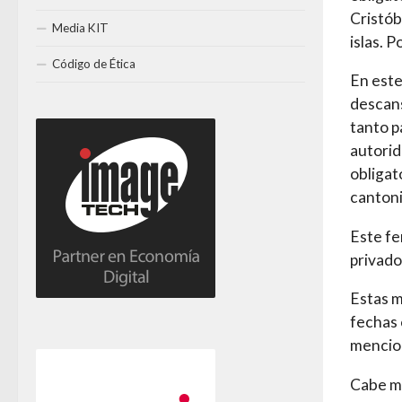
Cristób
Media KIT
islas. 
Código de Ética
En este
descans
tanto p
autorid
obligat
cantoni
Este fe
privado
Estas m
fechas 
mencio
Cabe me