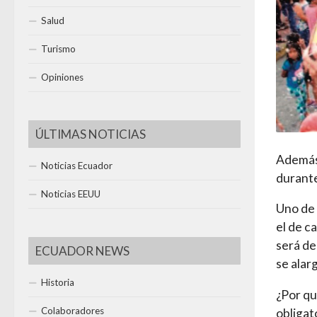
Salud
Turismo
Opiniones
ÚLTIMAS NOTICIAS
Además,
Noticias Ecuador
durant
Noticias EEUU
Uno de 
el de c
será de
ECUADOR NEWS
se alar
Historia
¿Por qu
Colaboradores
obligat