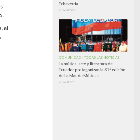
Echeverría
es
2026-07-22
as.
, el
,
COMUNIDAD
TODAS LAS NOTICIAS
/
La música, arte y literatura de
Ecuador protagonizan la 31ª edición
de La Mar de Músicas
2026-07-15