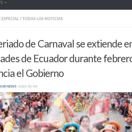
WS
 ESPECIAL
/
TODAS LAS NOTICIAS
eriado de Carnaval se extiende e
dades de Ecuador durante febrer
cia el Gobierno
DOR NEWS
·
2026-02-04