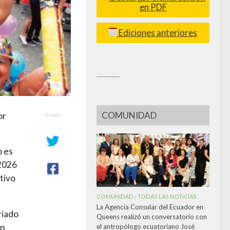
en PDF
Ediciones anteriores
_________
COMUNIDAD
or
SHARE
o es
 2026
stivo
COMUNIDAD
TODAS LAS NOTICIAS
/
La Agencia Consular del Ecuador en
riado
Queens realizó un conversatorio con
an
el antropólogo ecuatoriano José