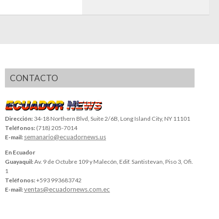
CONTACTO
Dirección:
34-18 Northern Blvd, Suite 2/6B, Long Island City, NY 11101
Teléfonos:
(718) 205-7014
semanario@ecuadornews.us
E-mail:
En Ecuador
Guayaquil:
Av. 9 de Octubre 109 y Malecón, Edif. Santistevan, Piso 3, Ofi.
1
Teléfonos:
+593 993683742
ventas@ecuadornews.com.ec
E-mail: