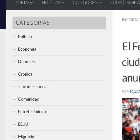
PORTADA
NOTICIAS
CATEGORIAS
ECUADOR NE
INFORME
CATEGORÍAS
Política
El F
Economía
ciu
Deportes
anun
Crónica
Informe Especial
POR
ECUA
Comunidad
Entretenimiento
EEUU
Migración