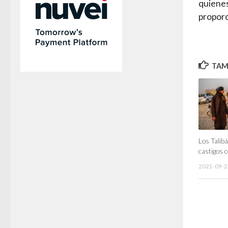
quienes
proporc
TAMB
Los Talib
castigos 
2021-09-2