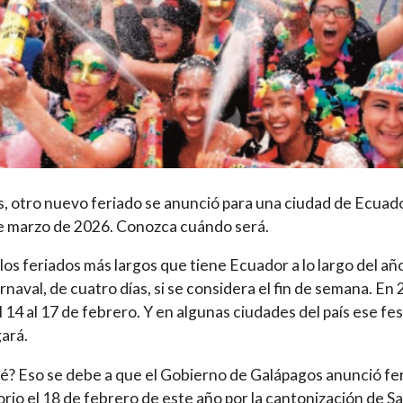
 otro nuevo feriado se anunció para una ciudad de Ecuad
e marzo de 2026. Conozca cuándo será.
los feriados más largos que tiene Ecuador a lo largo del añ
arnaval, de cuatro días, si se considera el fin de semana. En
l 14 al 17 de febrero. Y en algunas ciudades del país ese fe
gará.
é? Eso se debe a que el Gobierno de Galápagos anunció fe
orio el 18 de febrero de este año por la cantonización de S