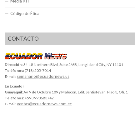
Media KIT
Código de Ética
CONTACTO
Dirección:
34-18 Northern Blvd, Suite 2/6B, Long Island City, NY 11101
Teléfonos:
(718) 205-7014
semanario@ecuadornews.us
E-mail:
En Ecuador
Guayaquil:
Av. 9 de Octubre 109 y Malecón, Edif. Santistevan, Piso 3, Ofi. 1
Teléfonos:
+593 993683742
ventas@ecuadornews.com.ec
E-mail: