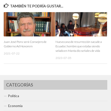
TAMBIÉN TE PODRÍA GUSTAR...
Juan José Pons será Consejero de
Nuevo caso de resurrección sacude a
Gobierno Ad Honorem
Ecuador, hombre que estaba siendo
velado en Manta dio señales de vida
2021-07-22
2023-07-05
CATEGORÍAS
Política
Economía