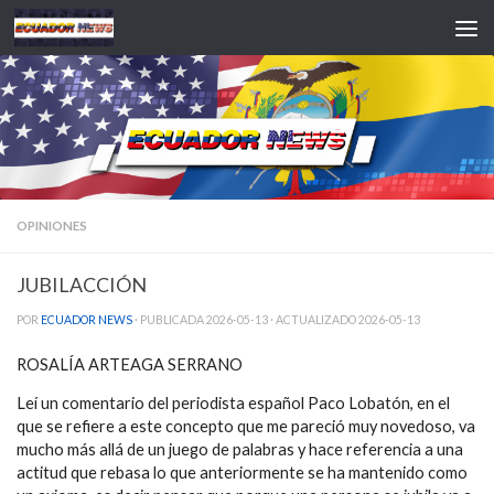
Saltar al contenido
OPINIONES
JUBILACCIÓN
POR
ECUADOR NEWS
· PUBLICADA
2026-05-13
· ACTUALIZADO
2026-05-13
ROSALÍA ARTEAGA SERRANO
Leí un comentario del periodista español Paco Lobatón, en el
que se refiere a este concepto que me pareció muy novedoso, va
mucho más allá de un juego de palabras y hace referencia a una
actitud que rebasa lo que anteriormente se ha mantenido como