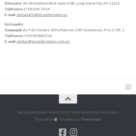
Dirección:
34-18 Northern Blvd, Suite 2/6B, Long Island City, NY 11101
Teléfonos:
(718) 205-7014
semanario@ecuadornews.us
E-mail:
En Ecuador
Guayaquil:
Av. 9 de Octubre 109 y Malecón, Edif. Santistevan, Piso 3, Ofi. 1
Teléfonos:
+593 993683742
ventas@ecuadornews.com.ec
E-mail:
Semanario Ecuador News © 2026. Todos los derechos reservados.
Funciona con
- Diseñado con el
Tema Hueman