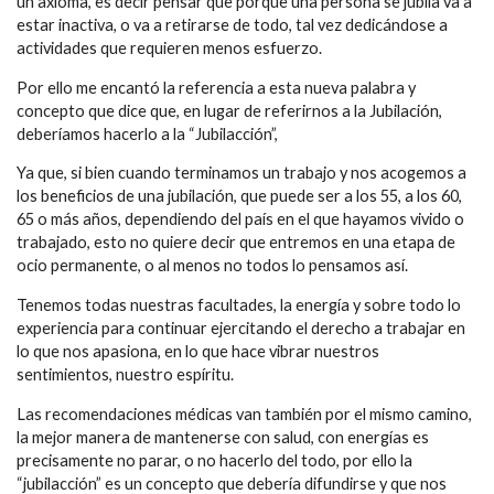
un axioma, es decir pensar que porque una persona se jubila va a
estar inactiva, o va a retirarse de todo, tal vez dedicándose a
actividades que requieren menos esfuerzo.
Por ello me encantó la referencia a esta nueva palabra y
concepto que dice que, en lugar de referirnos a la Jubilación,
deberíamos hacerlo a la “Jubilacción”,
Ya que, si bien cuando terminamos un trabajo y nos acogemos a
los beneficios de una jubilación, que puede ser a los 55, a los 60,
65 o más años, dependiendo del país en el que hayamos vivido o
trabajado, esto no quiere decir que entremos en una etapa de
ocio permanente, o al menos no todos lo pensamos así.
Tenemos todas nuestras facultades, la energía y sobre todo lo
experiencia para continuar ejercitando el derecho a trabajar en
lo que nos apasiona, en lo que hace vibrar nuestros
sentimientos, nuestro espíritu.
Las recomendaciones médicas van también por el mismo camino,
la mejor manera de mantenerse con salud, con energías es
precisamente no parar, o no hacerlo del todo, por ello la
“jubilacción” es un concepto que debería difundirse y que nos