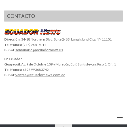
CONTACTO
Dirección:
34-18 Northern Blvd, Suite 2/6B, Long Island City, NY 11101
Teléfonos:
(718) 205-7014
semanario@ecuadornews.us
E-mail:
En Ecuador
Guayaquil:
Av. 9 de Octubre 109 y Malecón, Edif. Santistevan, Piso 3, Ofi. 1
Teléfonos:
+593 993683742
ventas@ecuadornews.com.ec
E-mail: