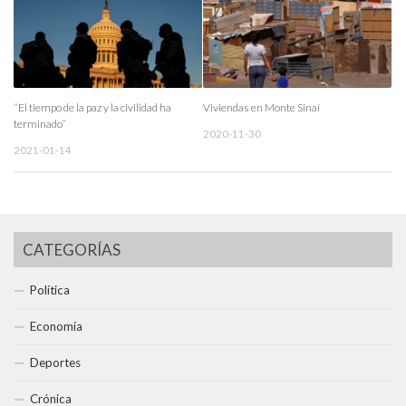
“El tiempo de la paz y la civilidad ha
Viviendas en Monte Sinaí
terminado”
2020-11-30
2021-01-14
CATEGORÍAS
Política
Economía
Deportes
Crónica