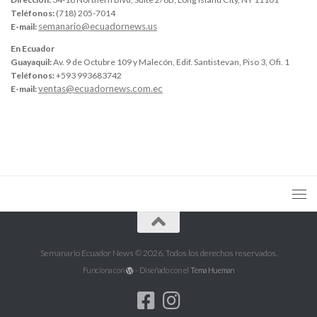
Teléfonos:
(718) 205-7014
semanario@ecuadornews.us
E-mail:
En Ecuador
Guayaquil:
Av. 9 de Octubre 109 y Malecón, Edif. Santistevan, Piso 3, Ofi. 1
Teléfonos:
+593 993683742
ventas@ecuadornews.com.ec
E-mail:
Semanario Ecuador News © 2026. Todos los derechos reservados.
Funciona con
- Diseñado con el
Tema Hueman