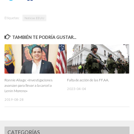
Etiquetas:
Noticias EEUU
TAMBIÉN TE PODRÍA GUSTAR...
Ronnie Aliaga: «Investigaciones
Falta de acción de las FF.AA.
avanzan para llevar a la carcel a
2023-04-04
Lenín Moreno»
2019-08-28
CATEGORÍAS