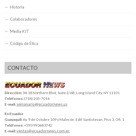
Historia
Colaboradores
Media KIT
Código de Ética
CONTACTO
Dirección:
34-18 Northern Blvd, Suite 2/6B, Long Island City, NY 11101
Teléfonos:
(718) 205-7014
semanario@ecuadornews.us
E-mail:
En Ecuador
Guayaquil:
Av. 9 de Octubre 109 y Malecón, Edif. Santistevan, Piso 3, Ofi. 1
Teléfonos:
+593 993683742
ventas@ecuadornews.com.ec
E-mail: