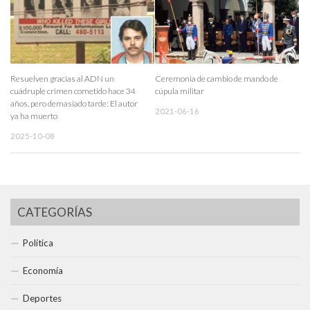
Resuelven gracias al ADN un
Ceremonia de cambio de mando de
cuádruple crimen cometido hace 34
cúpula militar
años, pero demasiado tarde: El autor
2021-06-16
ya ha muerto
2025-10-08
CATEGORÍAS
Política
Economía
Deportes