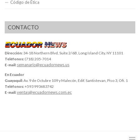
Código de Ética
CONTACTO
Dirección:
34-18 Northern Blvd, Suite 2/6B, Long Island City, NY 11101
Teléfonos:
(718) 205-7014
semanario@ecuadornews.us
E-mail:
En Ecuador
Guayaquil:
Av. 9 de Octubre 109 y Malecón, Edif. Santistevan, Piso 3, Ofi. 1
Teléfonos:
+593 993683742
ventas@ecuadornews.com.ec
E-mail: