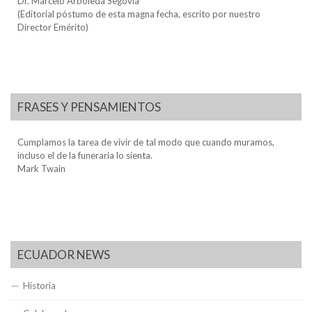
Dr. Marcelo Arboleda Segovia
(Editorial póstumo de esta magna fecha, escrito por nuestro
Director Emérito)
FRASES Y PENSAMIENTOS
Cumplamos la tarea de vivir de tal modo que cuando muramos,
incluso el de la funeraria lo sienta.
Mark Twain
ECUADOR NEWS
Historia