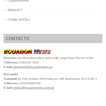
Colaboradores
Media KIT
Código de Ética
CONTACTO
Dirección:
34-18 Northern Blvd, Suite 2/6B, Long Island City, NY 11101
Teléfonos:
(718) 205-7014
semanario@ecuadornews.us
E-mail:
En Ecuador
Guayaquil:
Av. 9 de Octubre 109 y Malecón, Edif. Santistevan, Piso 3, Ofi. 1
Teléfonos:
+593 993683742
ventas@ecuadornews.com.ec
E-mail: