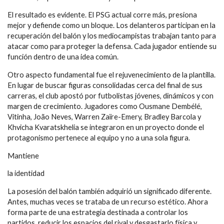
El resultado es evidente. El PSG actual corre más, presiona
mejor y defiende como un bloque. Los delanteros participan en la
recuperación del balón y los mediocampistas trabajan tanto para
atacar como para proteger la defensa. Cada jugador entiende su
función dentro de una idea común.
Otro aspecto fundamental fue el rejuvenecimiento de la plantilla.
En lugar de buscar figuras consolidadas cerca del final de sus
carreras, el club apostó por futbolistas jóvenes, dinámicos y con
margen de crecimiento. Jugadores como Ousmane Dembélé,
Vitinha, João Neves, Warren Zaïre-Emery, Bradley Barcola y
Khvicha Kvaratskhelia se integraron en un proyecto donde el
protagonismo pertenece al equipo y no a una sola figura.
Mantiene
la identidad
La posesión del balón también adquirió un significado diferente.
Antes, muchas veces se trataba de un recurso estético. Ahora
forma parte de una estrategia destinada a controlar los
partidos, reducir los espacios del rival y desgastarlo física y