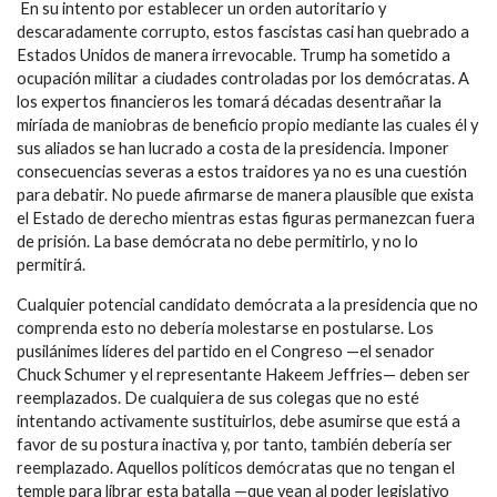
En su intento por establecer un orden autoritario y
descaradamente corrupto, estos fascistas casi han quebrado a
Estados Unidos de manera irrevocable. Trump ha sometido a
ocupación militar a ciudades controladas por los demócratas. A
los expertos financieros les tomará décadas desentrañar la
miríada de maniobras de beneficio propio mediante las cuales él y
sus aliados se han lucrado a costa de la presidencia. Imponer
consecuencias severas a estos traidores ya no es una cuestión
para debatir. No puede afirmarse de manera plausible que exista
el Estado de derecho mientras estas figuras permanezcan fuera
de prisión. La base demócrata no debe permitirlo, y no lo
permitirá.
Cualquier potencial candidato demócrata a la presidencia que no
comprenda esto no debería molestarse en postularse. Los
pusilánimes líderes del partido en el Congreso —el senador
Chuck Schumer y el representante Hakeem Jeffries— deben ser
reemplazados. De cualquiera de sus colegas que no esté
intentando activamente sustituirlos, debe asumirse que está a
favor de su postura inactiva y, por tanto, también debería ser
reemplazado. Aquellos políticos demócratas que no tengan el
temple para librar esta batalla —que vean al poder legislativo