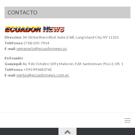
CONTACTO
Dirección:
34-18 Northern Blvd, Suite 2/6B, Long Island City, NY 11101
Teléfonos:
(718) 205-7014
semanario@ecuadornews.us
E-mail:
En Ecuador
Guayaquil:
Av. 9 de Octubre 109 y Malecón, Edif. Santistevan, Piso 3, Ofi. 1
Teléfonos:
+593 993683742
ventas@ecuadornews.com.ec
E-mail: