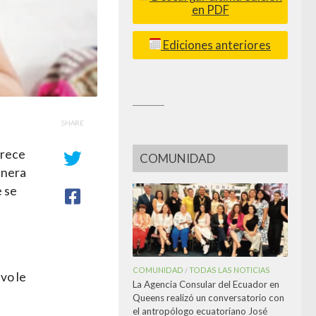
en PDF
Ediciones anteriores
_________
SHARE
arece
COMUNIDAD
anera
e se
COMUNIDAD
TODAS LAS NOTICIAS
/
vo le
La Agencia Consular del Ecuador en
Queens realizó un conversatorio con
el antropólogo ecuatoriano José