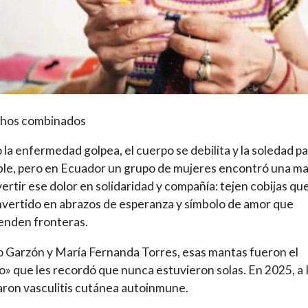
hos combinados
la enfermedad golpea, el cuerpo se debilita y la soledad p
ble, pero en Ecuador un grupo de mujeres encontró una m
ertir ese dolor en solidaridad y compañía: tejen cobijas qu
vertido en abrazos de esperanza y símbolo de amor que
enden fronteras.
o Garzón y María Fernanda Torres, esas mantas fueron el
o» que les recordó que nunca estuvieron solas. En 2025, a I
ron vasculitis cutánea autoinmune.