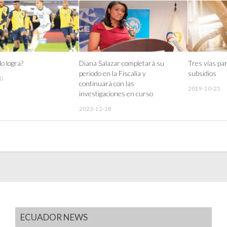
o logra?
Diana Salazar completará su
Tres vías par
periodo en la Fiscalía y
subsidios
0
continuará con las
2019-10-25
investigaciones en curso
2023-12-28
ECUADOR NEWS