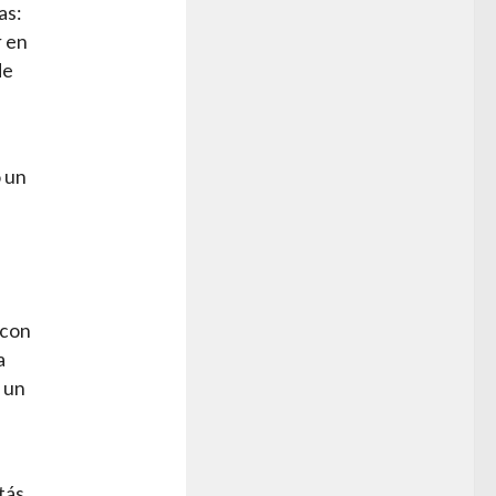
as:
r en
de
 un
 con
a
, un
tás