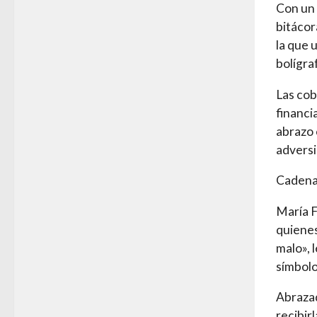
Con un 
bitácor
la que 
bolígra
Las cob
financi
abrazo 
adversi
Cadena
María F
quienes
malo», 
símbolo
Abrazad
recibir