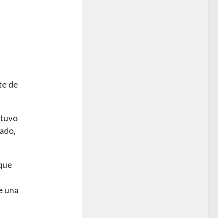
te de
 tuvo
rado,
rque
e una