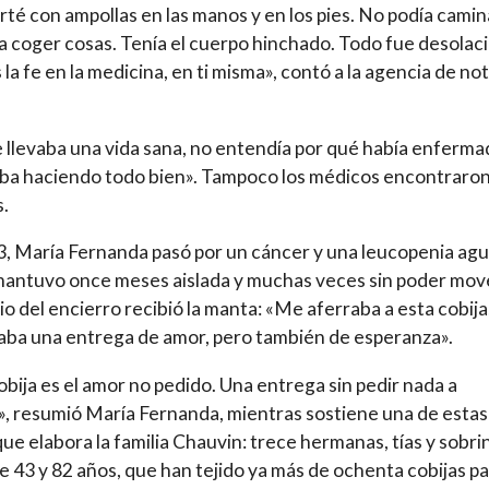
té con ampollas en las manos y en los pies. No podía camin
a coger cosas. Tenía el cuerpo hinchado. Todo fue desolaci
 la fe en la medicina, en ti misma», contó a la agencia de not
e llevaba una vida sana, no entendía por qué había enferm
aba haciendo todo bien». Tampoco los médicos encontraro
.
, María Fernanda pasó por un cáncer y una leucopenia agu
mantuvo once meses aislada y muchas veces sin poder mov
o del encierro recibió la manta: «Me aferraba a esta cobija
caba una entrega de amor, pero también de esperanza».
obija es el amor no pedido. Una entrega sin pedir nada a
, resumió María Fernanda, mientras sostiene una de estas
que elabora la familia Chauvin: trece hermanas, tías y sobri
e 43 y 82 años, que han tejido ya más de ochenta cobijas p