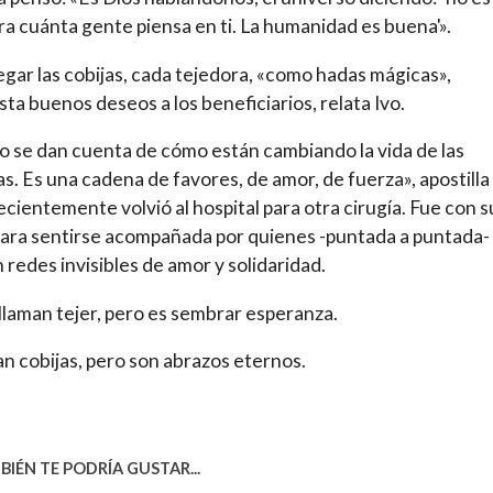
ira cuánta gente piensa en ti. La humanidad es buena'».
egar las cobijas, cada tejedora, «como hadas mágicas»,
sta buenos deseos a los beneficiarios, relata Ivo.
no se dan cuenta de cómo están cambiando la vida de las
s. Es una cadena de favores, de amor, de fuerza», apostilla 
ecientemente volvió al hospital para otra cirugía. Fue con s
para sentirse acompañada por quienes -puntada a puntada-
n redes invisibles de amor y solidaridad.
o llaman tejer, pero es sembrar esperanza.
an cobijas, pero son abrazos eternos.
IÉN TE PODRÍA GUSTAR...