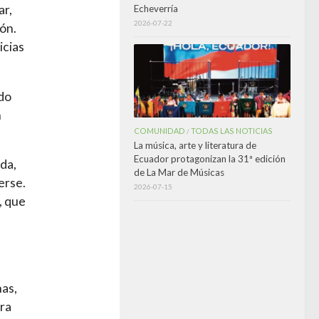
ar,
Echeverría
2026-07-22
ón.
icias
ado
n
COMUNIDAD
TODAS LAS NOTICIAS
/
La música, arte y literatura de
Ecuador protagonizan la 31ª edición
da,
de La Mar de Músicas
erse.
2026-07-15
, que
nas,
ara