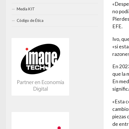
«Desper
Media KIT
no podí
Pierdes
Código de Ética
EFE.
Ivo, qu
«si est
razones
En 2023
que la 
En medi
signifi
«Esta c
cambio»
piezas 
de entr