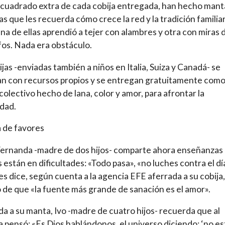
cuadrado extra de cada cobija entregada, han hecho mant
as que les recuerda cómo crece la red y la tradición familia
una de ellas aprendió a tejer con alambres y otra con miras 
fos. Nada era obstáculo.
ijas -enviadas también a niños en Italia, Suiza y Canadá- se
an con recursos propios y se entregan gratuitamente como
colectivo hecho de lana, color y amor, para afrontar la
dad.
 de favores
ernanda -madre de dos hijos- comparte ahora enseñanzas
 están en dificultades: «Todo pasa», «no luches contra el dí
les dice, según cuenta a la agencia EFE aferrada a su cobija
 de que «la fuente más grande de sanación es el amor».
a a su manta, Ivo -madre de cuatro hijos- recuerda que al
la pensó: «Es Dios hablándonos, el universo diciendo: ‘no es