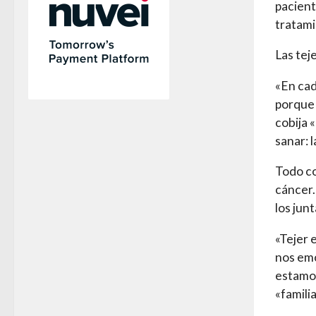
pacient
tratami
Las tej
«En cad
porque 
cobija 
sanar: l
Todo co
cáncer.
los jun
«Tejer 
nos emo
estamos
«famili