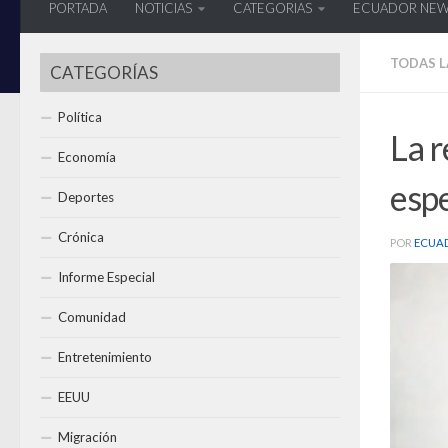
PORTADA
NOTICIAS
CATEGORIAS
ECUADOR NE
TODAS L
CATEGORÍAS
Política
La r
Economía
esp
Deportes
Crónica
POR
ECUA
Informe Especial
Comunidad
Entretenimiento
EEUU
Migración