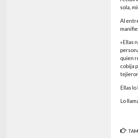
sola, m
Al entr
manifie
«Ellas 
persona
quien r
cobija 
tejiero
Ellas l
Lo llam
TAMB