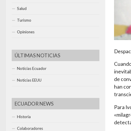
Salud
Turismo
Opiniones
Despac
ÚLTIMAS NOTICIAS
Cuando 
Noticias Ecuador
inevita
de conv
Noticias EEUU
han con
transci
ECUADOR NEWS
Para Iv
«milagr
Historia
detecta
Colaboradores