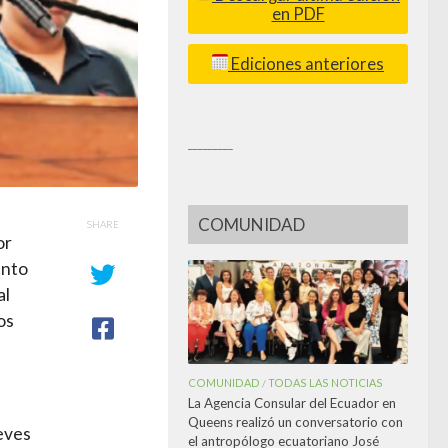
en PDF
Ediciones anteriores
_________
COMUNIDAD
SHARE
or
ento
al
os
COMUNIDAD
TODAS LAS NOTICIAS
/
La Agencia Consular del Ecuador en
Queens realizó un conversatorio con
eves
el antropólogo ecuatoriano José