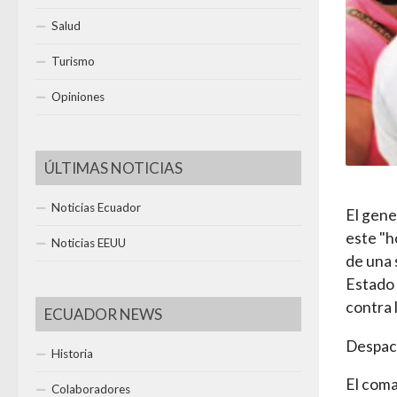
Salud
Turismo
Opiniones
ÚLTIMAS NOTICIAS
Noticias Ecuador
El gene
este "h
Noticias EEUU
de una 
Estado 
contra 
ECUADOR NEWS
Despac
Historia
El coma
Colaboradores