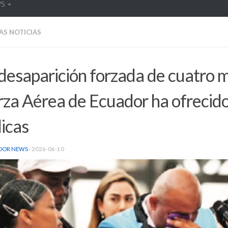
WS
AS NOTICIAS
desaparición forzada de cuatro 
za Aérea de Ecuador ha ofrecido
icas
DOR NEWS
·
2026-06-10