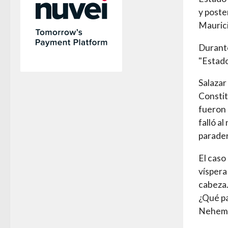
y poste
Maurici
Durante
"Estado
Salazar
Constit
fueron 
falló a
parade
El caso
víspera
cabeza.
¿Qué pa
Nehemí