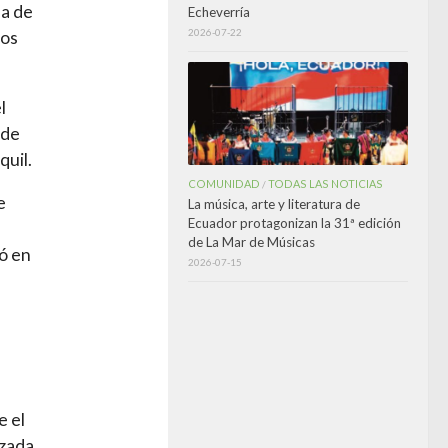
da de
Echeverría
2026-07-22
ros
l
 de
quil.
COMUNIDAD
TODAS LAS NOTICIAS
/
e
La música, arte y literatura de
Ecuador protagonizan la 31ª edición
de La Mar de Músicas
ó en
2026-07-15
e el
rzada