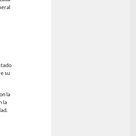
neral
s
Estado
re su
on la
n la
dad.