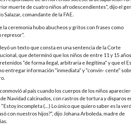
rior muerte de cuatro niños afrodescendientes", dijo el ge
o Salazar, comandante de la FAE.
 la ceremonia hubo abucheos y gritos con frases como
 represor".
 leyó un texto que consta en una sentencia de la Corte
ucional, que determinó que los niños de entre 11 y 15 año
retenidos "de forma ilegal, arbitraria e ilegítima" y que el 
l no entregar información "inmediata" y "convin- cente" sob
ro.
 conmovió al país cuando los cuerpos de los niños aparecier
 de Navidad calcinados, con rastros de tortura y disparos e
 "Estoy incompleta (…) Lo único que quiero saber es la ver
só con nuestros hijos?", dijo Johana Arboleda, madre de
as.