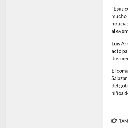
"Esas c
mucho m
noticia
al even
Luis Ar
acto pa
dos men
El coma
Salazar
del gob
niños d
TAMB