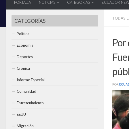
PORTADA
NOTICIAS
CATEGORIAS
ECUADOR NE
TODAS L
CATEGORÍAS
Política
Por 
Economía
Fuer
Deportes
públ
Crónica
Informe Especial
POR
ECUA
Comunidad
Entretenimiento
EEUU
Migración