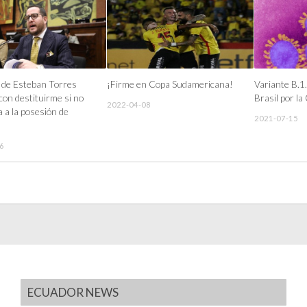
 de Esteban Torres
¡Firme en Copa Sudamericana!
Variante B.1.
on destituirme si no
Brasil por l
2022-04-08
 a la posesión de
2021-07-15
6
ECUADOR NEWS