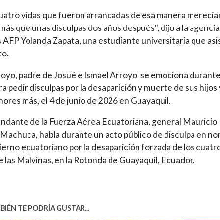
uatro vidas que fueron arrancadas de esa manera merecía
ás que unas disculpas dos años después", dijo a la agencia
s AFP Yolanda Zapata, una estudiante universitaria que asi
to.
royo, padre de Josué e Ismael Arroyo, se emociona durante
ra pedir disculpas por la desaparición y muerte de sus hijos 
ores más, el 4 de junio de 2026 en Guayaquil.
ndante de la Fuerza Aérea Ecuatoriana, general Mauricio
 Machuca, habla durante un acto público de disculpa en n
ierno ecuatoriano por la desaparición forzada de los cuatr
e las Malvinas, en la Rotonda de Guayaquil, Ecuador.
IÉN TE PODRÍA GUSTAR...