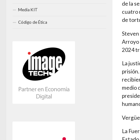
de la s
Media KIT
cuatro 
de tort
Código de Ética
Steven 
Arroyo 
2024 tr
La just
prisión
recibie
medio d
preside
humano
Vergüe
La Fuer
Estado 