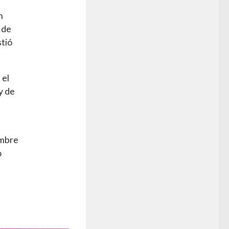
n
 de
stió
 el
y de
ombre
o