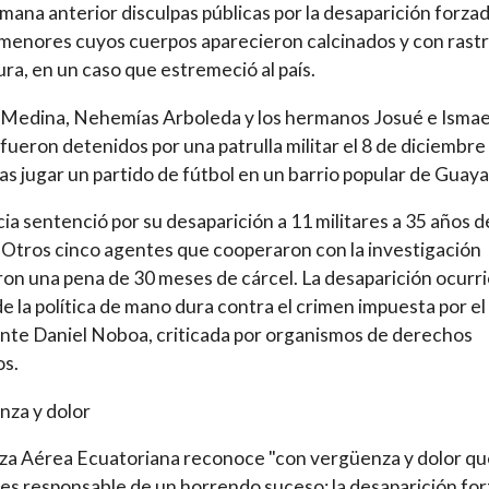
emana anterior disculpas públicas por la desaparición forza
menores cuyos cuerpos aparecieron calcinados y con rast
ura, en un caso que estremeció al país.
Medina, Nehemías Arboleda y los hermanos Josué e Ismae
fueron detenidos por una patrulla militar el 8 de diciembre
as jugar un partido de fútbol en un barrio popular de Guaya
icia sentenció por su desaparición a 11 militares a 35 años d
. Otros cinco agentes que cooperaron con la investigación
ron una pena de 30 meses de cárcel. La desaparición ocurri
e la política de mano dura contra el crimen impuesta por el
nte Daniel Noboa, criticada por organismos de derechos
s.
nza y dolor
za Aérea Ecuatoriana reconoce "con vergüenza y dolor qu
es responsable de un horrendo suceso: la desaparición fo