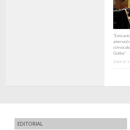
“Emisario
amenazó c
convocaba
Godoy”
2024-07-1
EDITORIAL