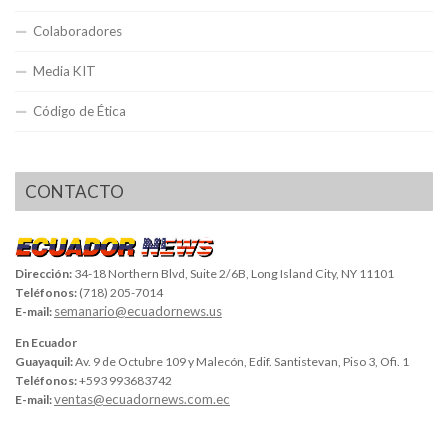
Colaboradores
Media KIT
Código de Ética
CONTACTO
Dirección:
34-18 Northern Blvd, Suite 2/6B, Long Island City, NY 11101
Teléfonos:
(718) 205-7014
semanario@ecuadornews.us
E-mail:
En Ecuador
Guayaquil:
Av. 9 de Octubre 109 y Malecón, Edif. Santistevan, Piso 3, Ofi. 1
Teléfonos:
+593 993683742
ventas@ecuadornews.com.ec
E-mail: