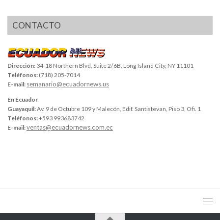
CONTACTO
Dirección:
34-18 Northern Blvd, Suite 2/6B, Long Island City, NY 11101
Teléfonos:
(718) 205-7014
semanario@ecuadornews.us
E-mail:
En Ecuador
Guayaquil:
Av. 9 de Octubre 109 y Malecón, Edif. Santistevan, Piso 3, Ofi. 1
Teléfonos:
+593 993683742
ventas@ecuadornews.com.ec
E-mail: