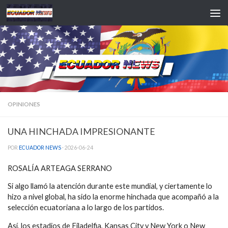
Saltar al contenido
OPINIONES
UNA HINCHADA IMPRESIONANTE
POR
ECUADOR NEWS
·
2026-06-24
ROSALÍA ARTEAGA SERRANO
Si algo llamó la atención durante este mundial, y ciertamente lo
hizo a nivel global, ha sido la enorme hinchada que acompañó a la
selección ecuatoriana a lo largo de los partidos.
Así, los estadios de Filadelfia, Kansas City y New York o New