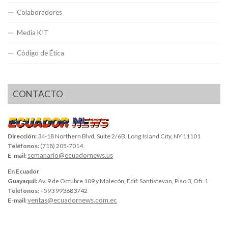
Colaboradores
Media KIT
Código de Ética
CONTACTO
Dirección:
34-18 Northern Blvd, Suite 2/6B, Long Island City, NY 11101
Teléfonos:
(718) 205-7014
semanario@ecuadornews.us
E-mail:
En Ecuador
Guayaquil:
Av. 9 de Octubre 109 y Malecón, Edif. Santistevan, Piso 3, Ofi. 1
Teléfonos:
+593 993683742
ventas@ecuadornews.com.ec
E-mail: