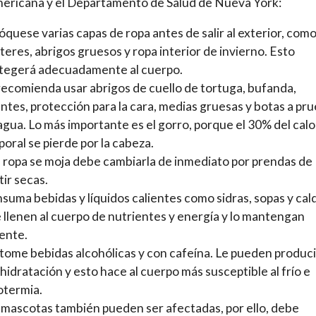
ericana y el Departamento de Salud de Nueva York:
óquese varias capas de ropa antes de salir al exterior, com
teres, abrigos gruesos y ropa interior de invierno. Esto
tegerá adecuadamente al cuerpo.
recomienda usar abrigos de cuello de tortuga, bufanda,
ntes, protección para la cara, medias gruesas y botas a pr
agua. Lo más importante es el gorro, porque el 30% del calo
poral se pierde por la cabeza.
la ropa se moja debe cambiarla de inmediato por prendas de
tir secas.
suma bebidas y líquidos calientes como sidras, sopas y cal
 llenen al cuerpo de nutrientes y energía y lo mantengan
iente.
tome bebidas alcohólicas y con cafeína. Le pueden produci
hidratación y esto hace al cuerpo más susceptible al frío e
otermia.
 mascotas también pueden ser afectadas, por ello, debe