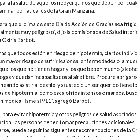
 para la salud de aquellos neoyorquinos que deben por cual
aminar por las calles de la Gran Manzana.
era que el clima de este Día de Acción de Gracias sea frígid
almente muy peligroso”, dijo la comisionada de Salud interin
 Oxiris Barbot.
as que todos están en riesgo de hipotermia, ciertos indivi
un mayor riesgo de sufrir lesiones, enfermedades o la mue
uellos que no tienen hogar y los que beben mucho (alcoho
ogas y quedan incapacitados al aire libre. Procure abrigarse
neando asistir al desfile, y si usted o un ser querido tiene l
s de hipotermia, como escalofríos intensos o mareos, bus
n médica, llame al 911”, agregó Barbot.
o, para evitar hipotermia y otros peligros de salud asociados 
ción, las personas deben tomar precauciones adicionales.
rse, puede seguir las siguientes recomendaciones de la C