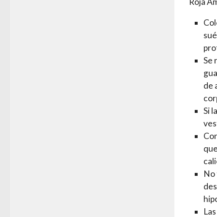
Roja Am
Col
sué
pro
Se 
gua
de 
cor
Si 
ves
Con
que
cal
No 
des
hip
Las