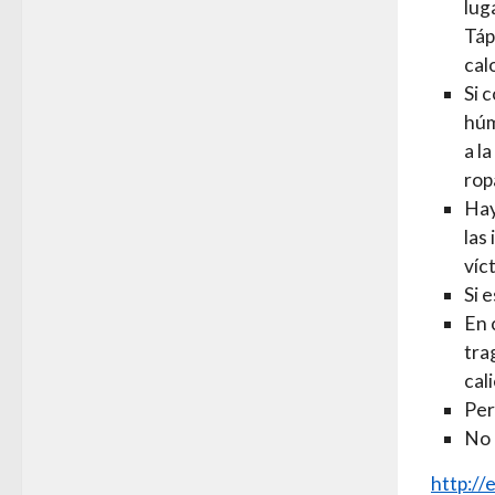
lug
Táp
calo
Si 
húm
a l
rop
Hay
las
víc
Si 
En 
tra
cal
Per
No 
http://