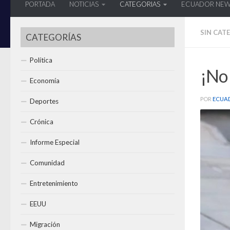
PORTADA
NOTICIAS
CATEGORIAS
ECUADOR NE
SIN CAT
CATEGORÍAS
Política
¡No
Economía
POR
ECUA
Deportes
Crónica
Informe Especial
Comunidad
Entretenimiento
EEUU
Migración