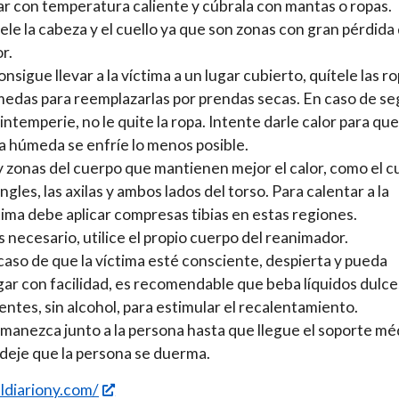
ar con temperatura caliente y cúbrala con mantas o ropas.
ele la cabeza y el cuello ya que son zonas con gran pérdida
r.
consigue llevar a la víctima a un lugar cubierto, quítele las r
edas para reemplazarlas por prendas secas. En caso de se
a intemperie, no le quite la ropa. Intente darle calor para que
a húmeda se enfríe lo menos posible.
 zonas del cuerpo que mantienen mejor el calor, como el cu
 ingles, las axilas y ambos lados del torso. Para calentar a la
tima debe aplicar compresas tibias en estas regiones.
es necesario, utilice el propio cuerpo del reanimador.
caso de que la víctima esté consciente, despierta y pueda
gar con facilidad, es recomendable que beba líquidos dulce
ientes, sin alcohol, para estimular el recalentamiento.
manezca junto a la persona hasta que llegue el soporte mé
deje que la persona se duerma.
eldiariony.com/