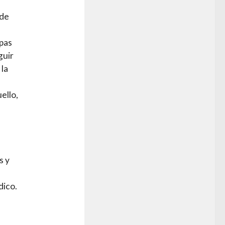
 de
opas
guir
 la
ello,
s y
dico.