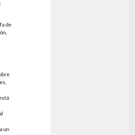
l
fa de
ón,
sobre
es,
está
al
 a un