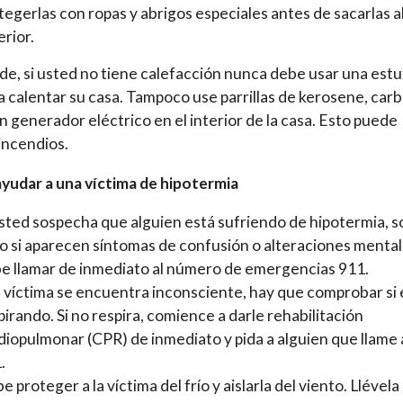
tegerlas con ropas y abrigos especiales antes de sacarlas a
erior.
e, si usted no tiene calefacción nunca debe usar una estu
a calentar su casa. Tampoco use parrillas de kerosene, carb
un generador eléctrico en el interior de la casa. Esto puede
incendios.
udar a una víctima de hipotermia
usted sospecha que alguien está sufriendo de hipotermia, 
o si aparecen síntomas de confusión o alteraciones mental
e llamar de inmediato al número de emergencias 911.
la víctima se encuentra inconsciente, hay que comprobar si 
pirando. Si no respira, comience a darle rehabilitación
diopulmonar (CPR) de inmediato y pida a alguien que llame 
.
e proteger a la víctima del frío y aislarla del viento. Llévela