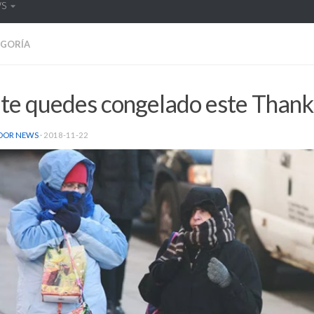
WS
EGORÍA
 te quedes congelado este Thank
DOR NEWS
·
2018-11-22