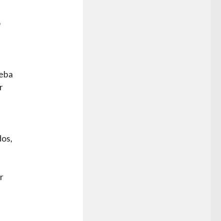
o
ueba
r
dos,
r