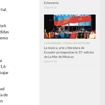
Echeverría
2026-07-22
tal,
.
York
didas
tremo
COMUNIDAD
TODAS LAS NOTICIAS
/
La música, arte y literatura de
Ecuador protagonizan la 31ª edición
de La Mar de Músicas
ha
2026-07-15
1.6
bajar
dad
ía de
un