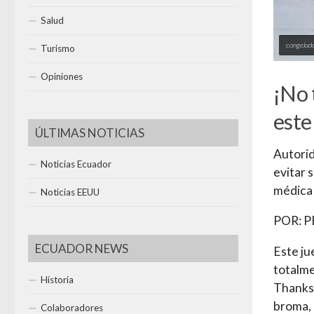
Salud
congelad
Turismo
Opiniones
¡No 
este
ÚLTIMAS NOTICIAS
Autorid
Noticias Ecuador
evitar 
médica 
Noticias EEUU
POR: P
ECUADOR NEWS
Este ju
totalme
Historia
Thanksg
broma, 
Colaboradores