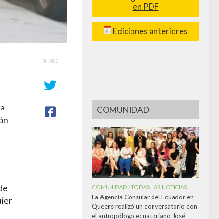
en PDF
Ediciones anteriores
SHARE
_________
ra
COMUNIDAD
ión
 de
COMUNIDAD
TODAS LAS NOTICIAS
/
La Agencia Consular del Ecuador en
uier
Queens realizó un conversatorio con
el antropólogo ecuatoriano José