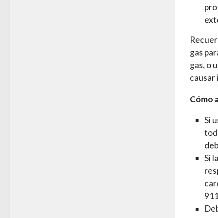
pro
ext
Recuerd
gas par
gas, o 
causar 
Cómo ay
Si 
tod
deb
Si 
res
car
911
Deb