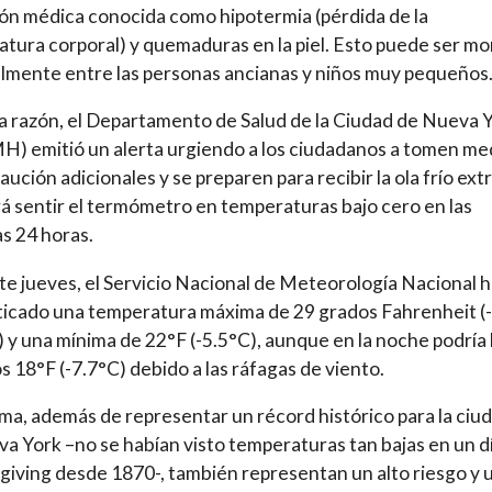
ón médica conocida como hipotermia (pérdida de la
tura corporal) y quemaduras en la piel. Esto puede ser mor
lmente entre las personas ancianas y niños muy pequeños
a razón, el Departamento de Salud de la Ciudad de Nueva 
 emitió un alerta urgiendo a los ciudadanos a tomen me
aución adicionales y se preparen para recibir la ola frío ex
á sentir el termómetro en temperaturas bajo cero en las
s 24 horas.
te jueves, el Servicio Nacional de Meteorología Nacional 
icado una temperatura máxima de 29 grados Fahrenheit (-
) y una mínima de 22°F (-5.5°C), aunque en la noche podría 
os 18°F (-7.7°C) debido a las ráfagas de viento.
ima, además de representar un récord histórico para la ciu
a York –no se habían visto temperaturas tan bajas en un d
iving desde 1870-, también representan un alto riesgo y 