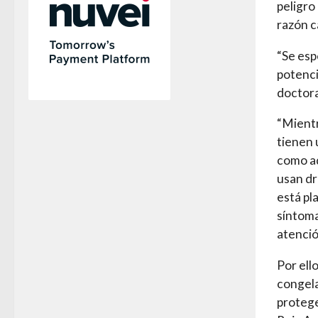
peligro
razón c
“Se esp
potenci
doctora
“Mientr
tienen 
como aq
usan dr
está pla
síntoma
atenció
Por ell
congela
protege