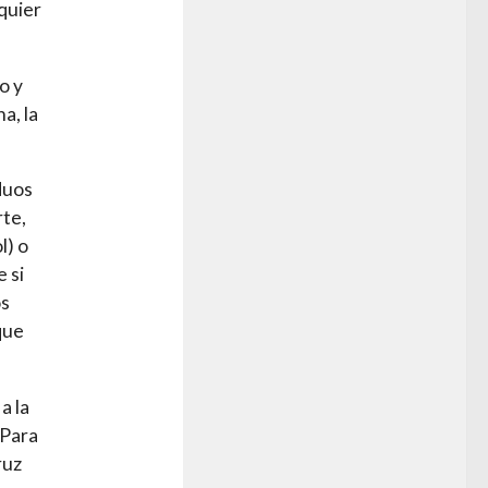
quier
o y
a, la
duos
rte,
l) o
 si
os
que
a la
 Para
ruz