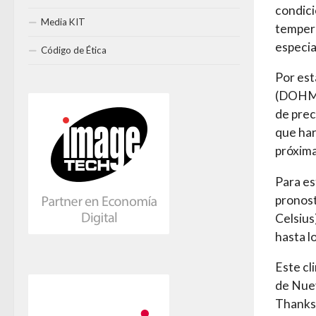
condici
Media KIT
tempera
especia
Código de Ética
Por est
(DOHMH)
de prec
que har
próxima
Para es
pronost
Celsius
hasta l
Este cl
de Nuev
Thanksg