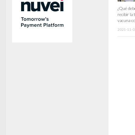
¿Qué deb
recibir la
vacuna co
2021-11-0