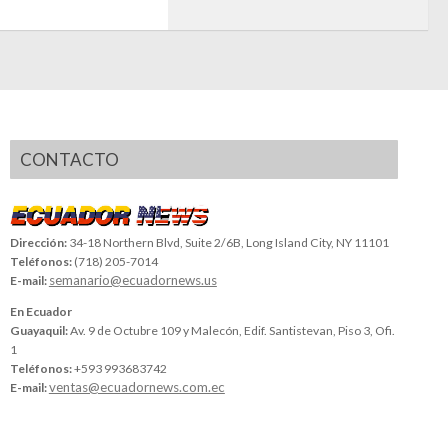
CONTACTO
Dirección:
34-18 Northern Blvd, Suite 2/6B, Long Island City, NY 11101
Teléfonos:
(718) 205-7014
semanario@ecuadornews.us
E-mail:
En Ecuador
Guayaquil:
Av. 9 de Octubre 109 y Malecón, Edif. Santistevan, Piso 3, Ofi.
1
Teléfonos:
+593 993683742
ventas@ecuadornews.com.ec
E-mail: