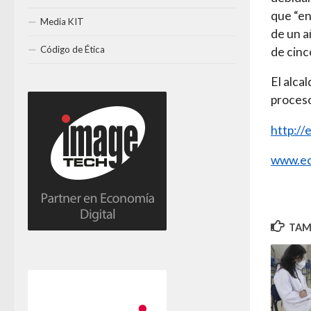
que “en
Media KIT
de un a
Código de Ética
de cinc
El alca
proceso
http:/
www.ec
TAMB