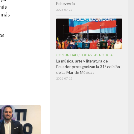
Echeverría
más
2026-07-22
o más
os
COMUNIDAD
TODAS LAS NOTICIAS
/
La música, arte y literatura de
Ecuador protagonizan la 31ª edición
de La Mar de Músicas
2026-07-15