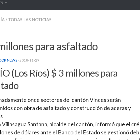
WS
ÍA
/
TODAS LAS NOTICIAS
millones para asfaltado
DOR NEWS
·
2018-11-29
ÍO (Los Ríos) $ 3 millones para
ltado
madamente once sectores del cantón Vinces serán
nidos con obra de asfaltado y construcción de aceras y
os
n Villasagua Santana, alcalde del cantón, informó que el cré
llones de dólares ante el Banco del Estado se gestionó deb