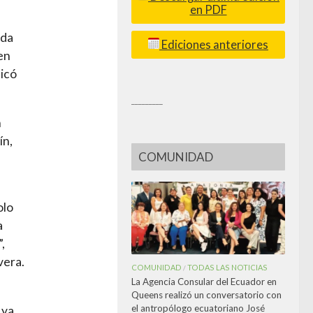
en PDF
ida
Ediciones anteriores
en
dicó
_________
n
ín,
COMUNIDAD
olo
a
,
vera.
COMUNIDAD
TODAS LAS NOTICIAS
/
La Agencia Consular del Ecuador en
Queens realizó un conversatorio con
el antropólogo ecuatoriano José
 ya