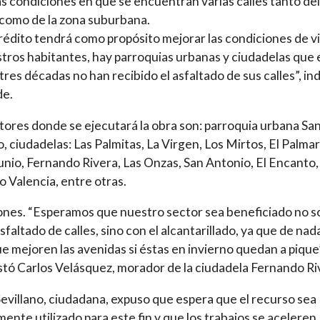
as condiciones en que se encuentran varias calles tanto del
como de la zona suburbana.
rédito tendrá como propósito mejorar las condiciones de v
tros habitantes, hay parroquias urbanas y ciudadelas que 
tres décadas no han recibido el asfaltado de sus calles”, in
de.
tores donde se ejecutará la obra son: parroquia urbana Sa
, ciudadelas: Las Palmitas, La Virgen, Los Mirtos, El Palmar
unio, Fernando Rivera, Las Onzas, San Antonio, El Encanto,
 Valencia, entre otras.
nes. “Esperamos que nuestro sector sea beneficiado no s
asfaltado de calles, sino con el alcantarillado, ya que de nad
ue mejoren las avenidas si éstas en invierno quedan a pique”
tó Carlos Velásquez, morador de la ciudadela Fernando Ri
evillano, ciudadana, expuso que espera que el recurso sea
ente utilizado para este fin y que los trabajos se aceleren,