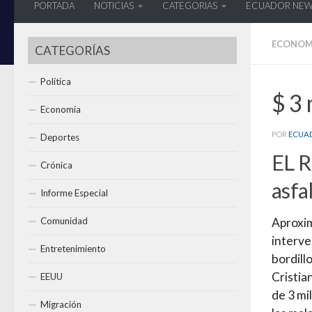
PORTADA
NOTICIAS
CATEGORIAS
ECUADOR NE
ECONOM
CATEGORÍAS
Política
$ 3 
Economía
POR
ECUA
Deportes
EL R
Crónica
asfa
Informe Especial
Comunidad
Aproxi
interve
Entretenimiento
bordill
Cristia
EEUU
de 3 mi
Migración