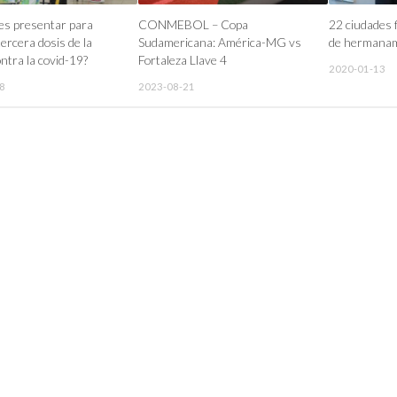
es presentar para
CONMEBOL – Copa
22 ciudades 
 tercera dosis de la
Sudamericana: América-MG vs
de hermanam
ntra la covid-19?
Fortaleza Llave 4
2020-01-13
8
2023-08-21