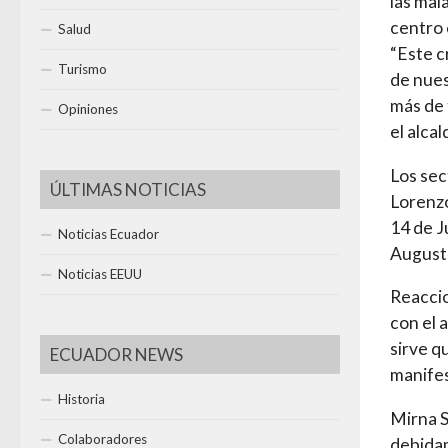
las mal
centro 
Salud
“Este c
Turismo
de nues
más de 
Opiniones
el alcal
Los sec
ÚLTIMAS NOTICIAS
Lorenzo
14 de J
Noticias Ecuador
Augusto
Noticias EEUU
Reaccio
con el 
sirve q
ECUADOR NEWS
manifes
Historia
Mirna S
Colaboradores
debidam