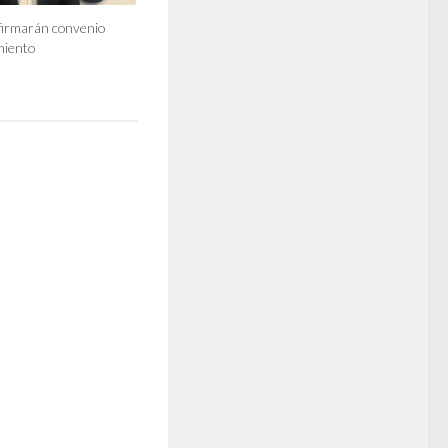
firmarán convenio
iento