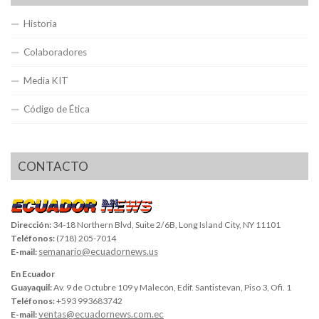
Historia
Colaboradores
Media KIT
Código de Ética
CONTACTO
Dirección:
34-18 Northern Blvd, Suite 2/6B, Long Island City, NY 11101
Teléfonos:
(718) 205-7014
semanario@ecuadornews.us
E-mail:
En Ecuador
Guayaquil:
Av. 9 de Octubre 109 y Malecón, Edif. Santistevan, Piso 3, Ofi. 1
Teléfonos:
+593 993683742
ventas@ecuadornews.com.ec
E-mail: