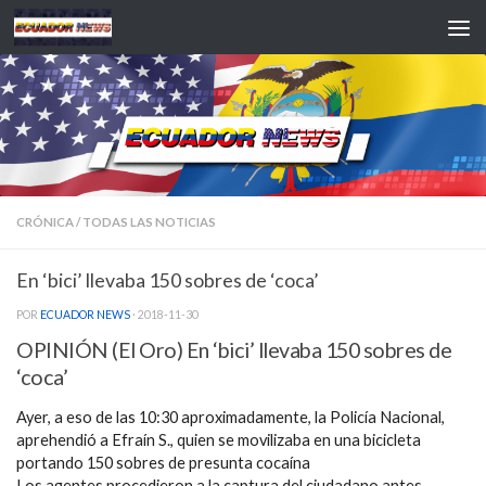
Saltar al contenido
CRÓNICA
/
TODAS LAS NOTICIAS
En ‘bici’ llevaba 150 sobres de ‘coca’
POR
ECUADOR NEWS
·
2018-11-30
OPINIÓN (El Oro) En ‘bici’ llevaba 150 sobres de
‘coca’
Ayer, a eso de las 10:30 aproximadamente, la Policía Nacional,
aprehendió a Efraín S., quien se movilizaba en una bicicleta
portando 150 sobres de presunta cocaína
Los agentes procedieron a la captura del ciudadano antes