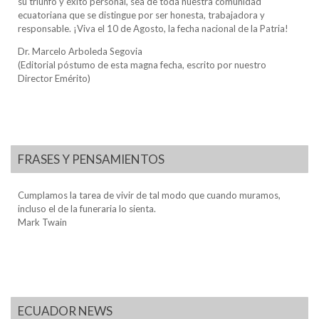
su triunfo y éxito personal, sea de toda nuestra comunidad
ecuatoriana que se distingue por ser honesta, trabajadora y
responsable. ¡Viva el 10 de Agosto, la fecha nacional de la Patria!
Dr. Marcelo Arboleda Segovia
(Editorial póstumo de esta magna fecha, escrito por nuestro
Director Emérito)
FRASES Y PENSAMIENTOS
Cumplamos la tarea de vivir de tal modo que cuando muramos,
incluso el de la funeraria lo sienta.
Mark Twain
ECUADOR NEWS