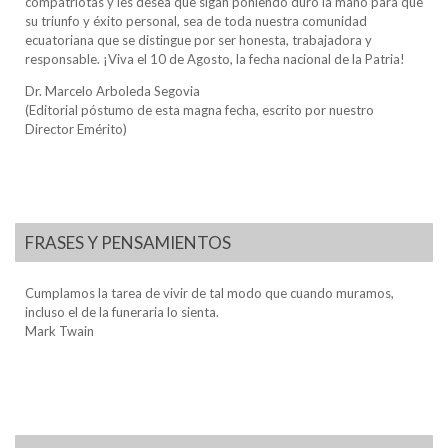
compatriotas y les desea que sigan poniendo duro la mano para que
su triunfo y éxito personal, sea de toda nuestra comunidad
ecuatoriana que se distingue por ser honesta, trabajadora y
responsable. ¡Viva el 10 de Agosto, la fecha nacional de la Patria!
Dr. Marcelo Arboleda Segovia
(Editorial póstumo de esta magna fecha, escrito por nuestro
Director Emérito)
FRASES Y PENSAMIENTOS
Cumplamos la tarea de vivir de tal modo que cuando muramos,
incluso el de la funeraria lo sienta.
Mark Twain