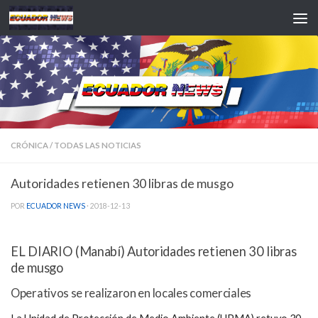
Saltar al contenido
CRÓNICA
/
TODAS LAS NOTICIAS
Autoridades retienen 30 libras de musgo
POR
ECUADOR NEWS
·
2018-12-13
EL DIARIO (Manabí) Autoridades retienen 30 libras
de musgo
Operativos se realizaron en locales comerciales