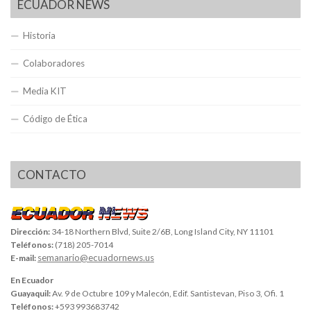
ECUADOR NEWS
Historia
Colaboradores
Media KIT
Código de Ética
CONTACTO
Dirección:
34-18 Northern Blvd, Suite 2/6B, Long Island City, NY 11101
Teléfonos:
(718) 205-7014
semanario@ecuadornews.us
E-mail:
En Ecuador
Guayaquil:
Av. 9 de Octubre 109 y Malecón, Edif. Santistevan, Piso 3, Ofi. 1
Teléfonos:
+593 993683742