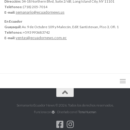
Dirección:
34-18 Northern Blvd, Suite 2/6B, Long Island City, NY 11101
Teléfonos:
(718) 205-7014
semanario@ecuadornews.us
E-mail:
En Ecuador
Guayaquil:
Av. 9 de Octubre 109 y Malecón, Edif. Santistevan, Piso 3, Ofi. 1
Teléfonos:
+593 993683742
ventas@ecuadornews.com.ec
E-mail:
Semanario Ecuador News © 2026. Todos los derechos reservados.
Funciona con
- Diseñado con el
Tema Hueman