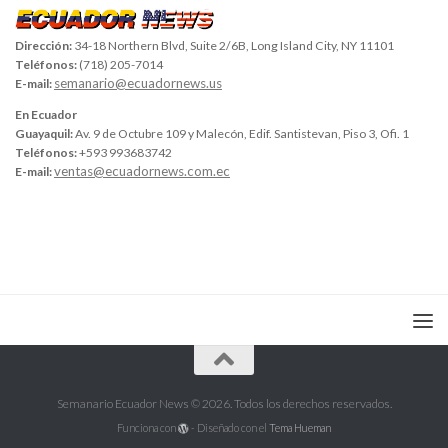
Dirección:
34-18 Northern Blvd, Suite 2/6B, Long Island City, NY 11101
Teléfonos:
(718) 205-7014
semanario@ecuadornews.us
E-mail:
En Ecuador
Guayaquil:
Av. 9 de Octubre 109 y Malecón, Edif. Santistevan, Piso 3, Ofi. 1
Teléfonos:
+593 993683742
ventas@ecuadornews.com.ec
E-mail:
Semanario Ecuador News © 2026. Todos los derechos reservados.
Funciona con
- Diseñado con el
Tema Hueman