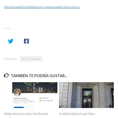
http://ecuadorinmediato.com/
www.ecuadornews.com.ec
SHARE
Etiquetas:
Noticias Ecuador
TAMBIÉN TE PODRÍA GUSTAR...
Roban dinero a niños falsificando
Crédito tributario por hijos