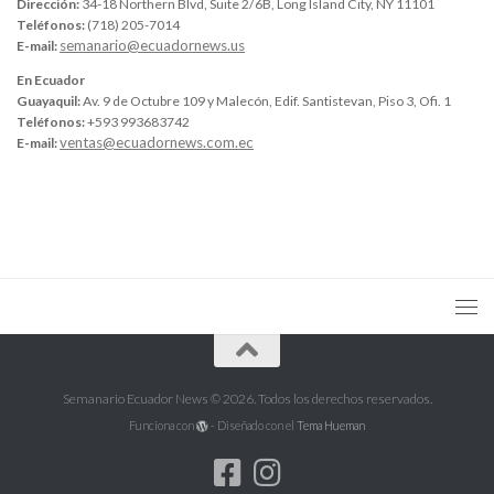
Dirección:
34-18 Northern Blvd, Suite 2/6B, Long Island City, NY 11101
Teléfonos:
(718) 205-7014
semanario@ecuadornews.us
E-mail:
En Ecuador
Guayaquil:
Av. 9 de Octubre 109 y Malecón, Edif. Santistevan, Piso 3, Ofi. 1
Teléfonos:
+593 993683742
ventas@ecuadornews.com.ec
E-mail:
Semanario Ecuador News © 2026. Todos los derechos reservados.
Funciona con
- Diseñado con el
Tema Hueman