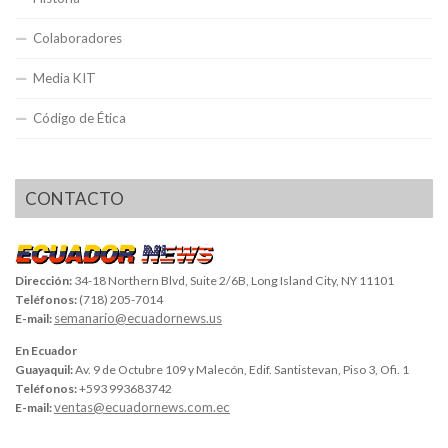
Colaboradores
Media KIT
Código de Ética
CONTACTO
Dirección:
34-18 Northern Blvd, Suite 2/6B, Long Island City, NY 11101
Teléfonos:
(718) 205-7014
semanario@ecuadornews.us
E-mail:
En Ecuador
Guayaquil:
Av. 9 de Octubre 109 y Malecón, Edif. Santistevan, Piso 3, Ofi. 1
Teléfonos:
+593 993683742
ventas@ecuadornews.com.ec
E-mail: