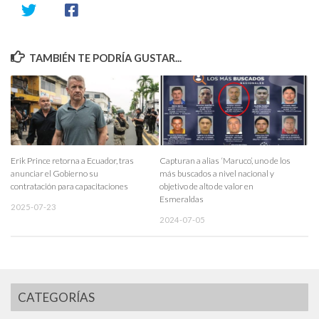
TAMBIÉN TE PODRÍA GUSTAR...
Erik Prince retorna a Ecuador, tras
Capturan a alias ‘Maruco’, uno de los
anunciar el Gobierno su
más buscados a nivel nacional y
contratación para capacitaciones
objetivo de alto de valor en
Esmeraldas
2025-07-23
2024-07-05
CATEGORÍAS