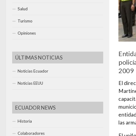
Salud
Turismo
Opiniones
Entida
ÚLTIMAS NOTICIAS
policí
2009
Noticias Ecuador
El dire
Noticias EEUU
Martíne
capacit
municio
ECUADOR NEWS
entidad
Historia
las arm
Colaboradores
El unif