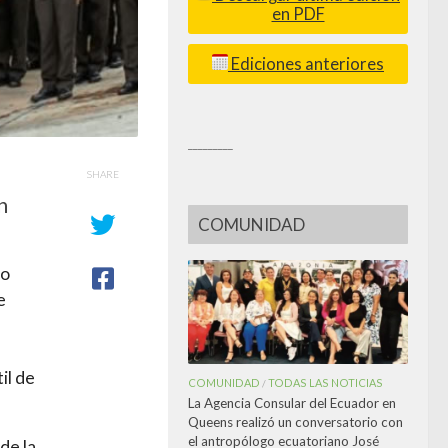
en PDF
Ediciones anteriores
_________
SHARE
n
COMUNIDAD
jo
e
il de
COMUNIDAD
TODAS LAS NOTICIAS
/
La Agencia Consular del Ecuador en
Queens realizó un conversatorio con
el antropólogo ecuatoriano José
de la