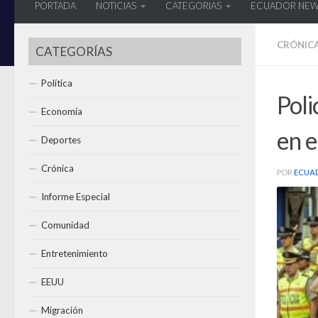
PORTADA
NOTICIAS
CATEGORIAS
ECUADOR NE
CRÓNIC
CATEGORÍAS
Política
Poli
Economía
en e
Deportes
Crónica
POR
ECUA
Informe Especial
Comunidad
Entretenimiento
EEUU
Migración