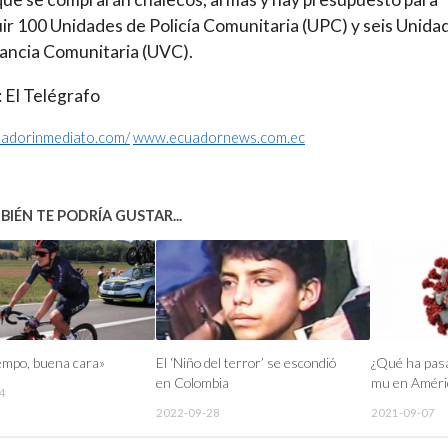
ir 100 Unidades de Policía Comunitaria (UPC) y seis Unida
lancia Comunitaria (UVC).
 El Telégrafo
cuadorinmediato.com/
www.ecuadornews.com.ec
IÉN TE PODRÍA GUSTAR...
iempo, buena cara»
El ‘Niño del terror’ se escondió
¿Qué ha pasa
en Colombia
mu en Améri
4
2022-09-28
2021-09-07