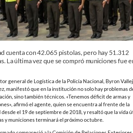
d cuenta con 42.065 pistolas, pero hay 51.312
as. La última vez que se compró municiones fue e
ctor general de Logística de la Policía Nacional, Byron Valle
z, manifestó que en la institución no solo hay problemas d
ación, sino también técnicos. «Tenemos déficit de armas y
nes», afirmó el agente, quien se encuentra al frente de la
 desde el 19 de septiembre de 2018, y resaltó que la vida út
as y municiones terminará el próximo octubre.
ormado compareció a la Comisión de Relaciones Exteriores 