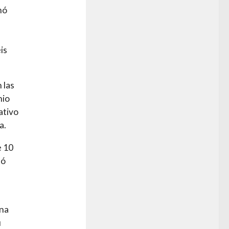
mó
is
 las
nio
ativo
a.
e 10
tó
una
u