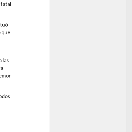
 fatal
ctuó
ó que
a las
ra
temor
todos