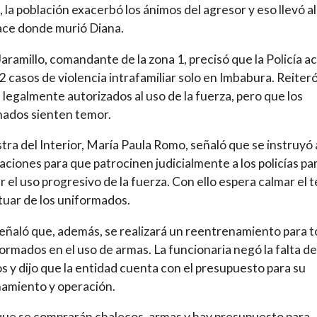
o, la población exacerbó los ánimos del agresor y eso llevó al
ace donde murió Diana.
aramillo, comandante de la zona 1, precisó que la Policía a
2 casos de violencia intrafamiliar solo en Imbabura. Reiter
n legalmente autorizados al uso de la fuerza, pero que los
mados sienten temor.
stra del Interior, María Paula Romo, señaló que se instruyó 
ciones para que patrocinen judicialmente a los policías pa
r el uso progresivo de la fuerza. Con ello espera calmar el 
tuar de los uniformados.
ñaló que, además, se realizará un reentrenamiento para 
formados en el uso de armas. La funcionaria negó la falta de
s y dijo que la entidad cuenta con el presupuesto para su
namiento y operación.
que se comprarán chalecos, armas y hay presupuesto para