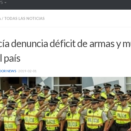
WS
A
/
TODAS LAS NOTICIAS
cía denuncia déficit de armas y 
l país
DOR NEWS
·
2019-02-01