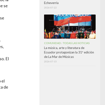
Echeverría
ue se
2026-07-22
 se
n
COMUNIDAD
TODAS LAS NOTICIAS
/
es,
La música, arte y literatura de
Ecuador protagonizan la 31ª edición
de La Mar de Músicas
so. El
2026-07-15
 el
ta de