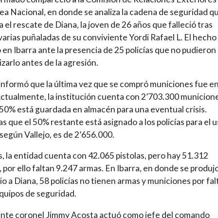
a Nacional, en donde se analiza la cadena de seguridad q
a el rescate de Diana, la joven de 26 años que falleció tras
 varias puñaladas de su conviviente Yordi Rafael L. El hecho
 en Ibarra ante la presencia de 25 policías que no pudieron
izarlo antes de la agresión.
 informó que la última vez que se compró municiones fue e
ctualmente, la institución cuenta con 2’703.300 municion
 50% está guardada en almacén para una eventual crisis.
s que el 50% restante está asignado a los policías para el u
, según Vallejo, es de 2’656.000.
 la entidad cuenta con 42.065 pistolas, pero hay 51.312
s, por ello faltan 9.247 armas. En Ibarra, en donde se produjo
io a Diana, 58 policías no tienen armas y municiones por fal
quipos de seguridad.
ente coronel Jimmy Acosta actuó como jefe del comando