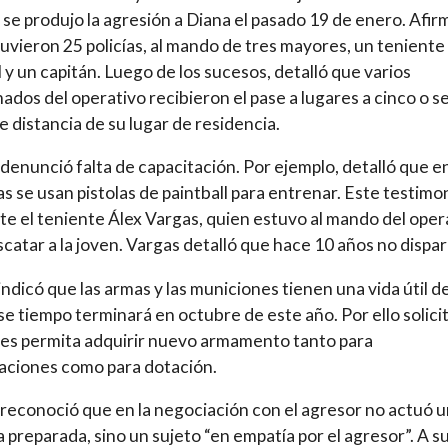
se produjo la agresión a Diana el pasado 19 de enero. Afir
uvieron 25 policías, al mando de tres mayores, un teniente
 y un capitán. Luego de los sucesos, detalló que varios
ados del operativo recibieron el pase a lugares a cinco o se
e distancia de su lugar de residencia.
denunció falta de capacitación. Por ejemplo, detalló que en
as se usan pistolas de paintball para entrenar. Este testimo
e el teniente Álex Vargas, quien estuvo al mando del oper
scatar a la joven. Vargas detalló que hace 10 años no dispar
 indicó que las armas y las municiones tienen una vida útil d
se tiempo terminará en octubre de este año. Por ello solici
les permita adquirir nuevo armamento tanto para
aciones como para dotación.
reconoció que en la negociación con el agresor no actuó 
 preparada, sino un sujeto “en empatía por el agresor”. A s