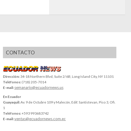
CONTACTO
Dirección:
34-18 Northern Blvd, Suite 2/6B, Long Island City, NY 11101
Teléfonos:
(718) 205-7014
semanario@ecuadornews.us
E-mail:
En Ecuador
Guayaquil:
Av. 9 de Octubre 109 y Malecón, Edif. Santistevan, Piso 3, Ofi.
1
Teléfonos:
+593 993683742
ventas@ecuadornews.com.ec
E-mail: