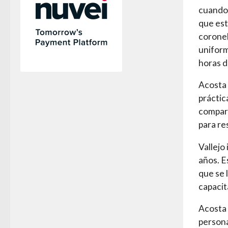
cuando 
que est
coronel
uniform
horas d
Acosta 
práctic
compart
para re
Vallejo
años. E
que se 
capacit
Acosta 
persona