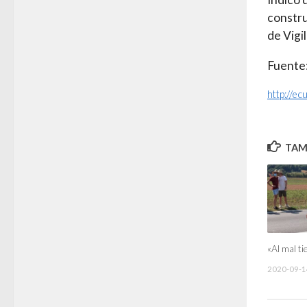
constru
de Vigi
Fuente:
http://e
TAMB
«Al mal t
2020-09-1