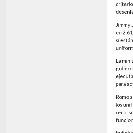
criteri
desenl
Jimmy J
en 2.61
sí está
unifor
La mini
goberna
ejecuta
para ac
Romo se
los uni
recurso
funcio
Indicó 