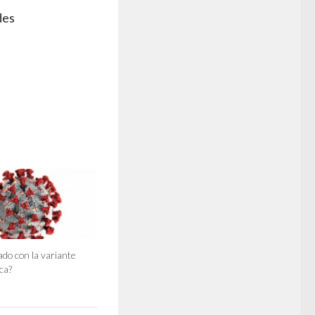
des
do con la variante
ca?