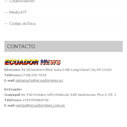
Colaboradores
Media KIT
Código de Ética
CONTACTO
Dirección:
34-18 Northern Blvd, Suite 2/6B, Long Island City, NY 11101
Teléfonos:
(718) 205-7014
semanario@ecuadornews.us
E-mail:
En Ecuador
Guayaquil:
Av. 9 de Octubre 109 y Malecón, Edif. Santistevan, Piso 3, Ofi. 1
Teléfonos:
+593 993683742
ventas@ecuadornews.com.ec
E-mail: