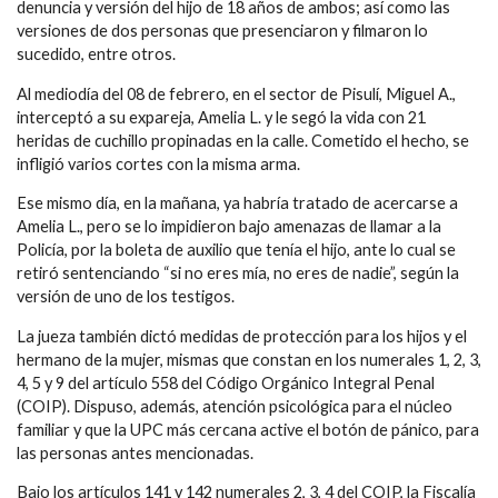
denuncia y versión del hijo de 18 años de ambos; así como las
versiones de dos personas que presenciaron y filmaron lo
sucedido, entre otros.
Al mediodía del 08 de febrero, en el sector de Pisulí, Miguel A.,
interceptó a su expareja, Amelia L. y le segó la vida con 21
heridas de cuchillo propinadas en la calle. Cometido el hecho, se
infligió varios cortes con la misma arma.
Ese mismo día, en la mañana, ya habría tratado de acercarse a
Amelia L., pero se lo impidieron bajo amenazas de llamar a la
Policía, por la boleta de auxilio que tenía el hijo, ante lo cual se
retiró sentenciando “si no eres mía, no eres de nadie”, según la
versión de uno de los testigos.
La jueza también dictó medidas de protección para los hijos y el
hermano de la mujer, mismas que constan en los numerales 1, 2, 3,
4, 5 y 9 del artículo 558 del Código Orgánico Integral Penal
(COIP). Dispuso, además, atención psicológica para el núcleo
familiar y que la UPC más cercana active el botón de pánico, para
las personas antes mencionadas.
Bajo los artículos 141 y 142 numerales 2, 3, 4 del COIP, la Fiscalía