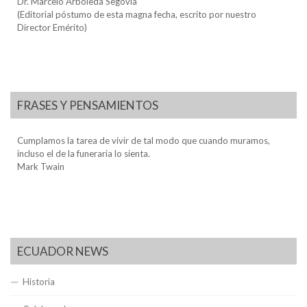
Dr. Marcelo Arboleda Segovia
(Editorial póstumo de esta magna fecha, escrito por nuestro
Director Emérito)
FRASES Y PENSAMIENTOS
Cumplamos la tarea de vivir de tal modo que cuando muramos,
incluso el de la funeraria lo sienta.
Mark Twain
ECUADOR NEWS
Historia