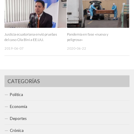
Justicia ecuatoriana envió pruebas
Pandemia en fase «nueva y
del caso Ola Bini a EE.UU.
peligrosa»
2019-06-07
2020-06-22
CATEGORÍAS
Política
Economía
Deportes
Crónica