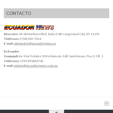
CONTACTO
Dirección:
34-18 Northern Blvd, Suite 2/6B, Long Island City, NY 11101
Teléfonos:
(718) 205-7014
semanario@ecuadornews.us
E-mail:
En Ecuador
Guayaquil:
Av. 9 de Octubre 109 y Malecón, Edif. Santistevan, Piso 3, Ofi. 1
Teléfonos:
+593 993683742
ventas@ecuadornews.com.ec
E-mail: