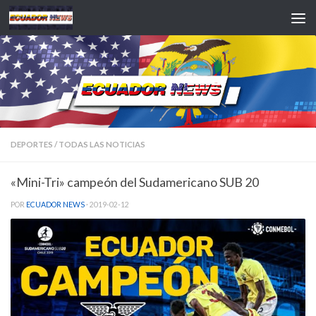
Saltar al contenido
DEPORTES
/
TODAS LAS NOTICIAS
«Mini-Tri» campeón del Sudamericano SUB 20
POR
ECUADOR NEWS
·
2019-02-12