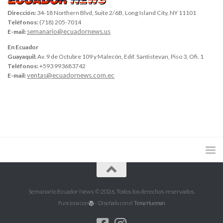
Dirección:
34-18 Northern Blvd, Suite 2/6B, Long Island City, NY 11101
Teléfonos:
(718) 205-7014
semanario@ecuadornews.us
E-mail:
En Ecuador
Guayaquil:
Av. 9 de Octubre 109 y Malecón, Edif. Santistevan, Piso 3, Ofi. 1
Teléfonos:
+593 993683742
ventas@ecuadornews.com.ec
E-mail:
Semanario Ecuador News © 2026. Todos los derechos reservados.
Funciona con
- Diseñado con el
Tema Hueman