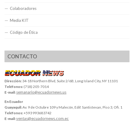
Colaboradores
Media KIT
Código de Ética
CONTACTO
Dirección:
34-18 Northern Blvd, Suite 2/6B, Long Island City, NY 11101
Teléfonos:
(718) 205-7014
semanario@ecuadornews.us
E-mail:
En Ecuador
Guayaquil:
Av. 9 de Octubre 109 y Malecón, Edif. Santistevan, Piso 3, Ofi. 1
Teléfonos:
+593 993683742
ventas@ecuadornews.com.ec
E-mail: