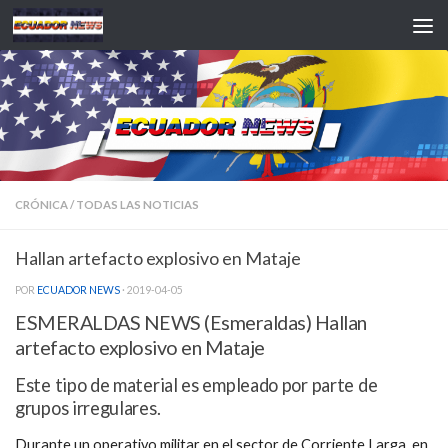
Saltar al contenido
CRÓNICA
/
TODAS LAS NOTICIAS
Hallan artefacto explosivo en Mataje
POR
ECUADOR NEWS
·
2019-04-05
ESMERALDAS NEWS (Esmeraldas) Hallan
artefacto explosivo en Mataje
Este tipo de material es empleado por parte de
grupos irregulares.
Durante un operativo militar en el sector de Corriente Larga, en