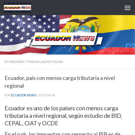
Saltar al contenido
ECONOMÍA
/
TODAS LAS NOTICIAS
Ecuador, país con menos carga tributaria a nivel
regional
POR
ECUADOR NEWS
·
2019-04-08
Ecuador es uno de los países con menos carga
tributaria a nivel regional, según estudio de BID,
CEPAL, CIAT y OCDE
En el país, los impuestos con respecto al PIB es de