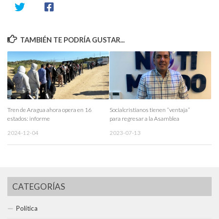
TAMBIÉN TE PODRÍA GUSTAR...
Tren de Aragua ahora opera en 16
Socialcristianos tienen “ventaja”
estados: informe
para regresar a la Asamblea
2024-12-04
2023-07-13
CATEGORÍAS
Política