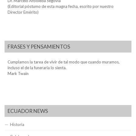
Dr. Marcelo Arboleda Segovia
(Editorial póstumo de esta magna fecha, escrito por nuestro
Director Emérito)
FRASES Y PENSAMIENTOS
Cumplamos la tarea de vivir de tal modo que cuando muramos,
incluso el de la funeraria lo sienta.
Mark Twain
ECUADOR NEWS
Historia