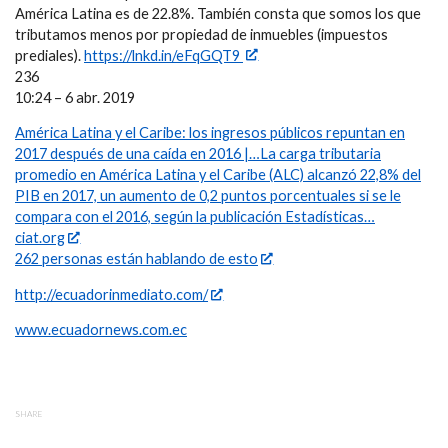
América Latina es de 22.8%. También consta que somos los que
tributamos menos por propiedad de inmuebles (impuestos
prediales).
https://lnkd.in/eFqGQT9
236
10:24 – 6 abr. 2019
América Latina y el Caribe: los ingresos públicos repuntan en
2017 después de una caída en 2016 |…La carga tributaria
promedio en América Latina y el Caribe (ALC) alcanzó 22,8% del
PIB en 2017, un aumento de 0,2 puntos porcentuales si se le
compara con el 2016, según la publicación Estadísticas…
ciat.org
262 personas están hablando de esto
http://ecuadorinmediato.com/
www.ecuadornews.com.ec
SHARE