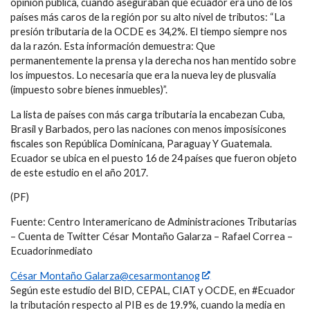
opinión pública, cuando aseguraban que ecuador era uno de los
países más caros de la región por su alto nivel de tributos: “La
presión tributaria de la OCDE es 34,2%. El tiempo siempre nos
da la razón. Esta información demuestra: Que
permanentemente la prensa y la derecha nos han mentido sobre
los impuestos. Lo necesaria que era la nueva ley de plusvalía
(impuesto sobre bienes inmuebles)”.
La lista de países con más carga tributaria la encabezan Cuba,
Brasil y Barbados, pero las naciones con menos imposisicones
fiscales son República Dominicana, Paraguay Y Guatemala.
Ecuador se ubica en el puesto 16 de 24 países que fueron objeto
de este estudio en el año 2017.
(PF)
Fuente: Centro Interamericano de Administraciones Tributarias
– Cuenta de Twitter César Montaño Galarza – Rafael Correa –
Ecuadorinmediato
César Montaño Galarza@cesarmontanog
Según este estudio del BID, CEPAL, CIAT y OCDE, en #Ecuador
la tributación respecto al PIB es de 19.9%, cuando la media en