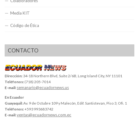
Colaboradores
Media KIT
Código de Ética
CONTACTO
Dirección:
34-18 Northern Blvd, Suite 2/6B, Long Island City, NY 11101
Teléfonos:
(718) 205-7014
semanario@ecuadornews.us
E-mail:
En Ecuador
Guayaquil:
Av. 9 de Octubre 109 y Malecón, Edif. Santistevan, Piso 3, Ofi. 1
Teléfonos:
+593 993683742
ventas@ecuadornews.com.ec
E-mail: