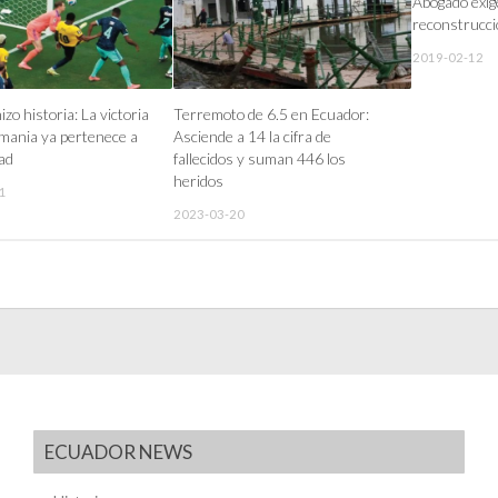
Abogado exige
reconstrucci
2019-02-12
zo historia: La victoria
Terremoto de 6.5 en Ecuador:
mania ya pertenece a
Asciende a 14 la cifra de
dad
fallecidos y suman 446 los
heridos
1
2023-03-20
ECUADOR NEWS