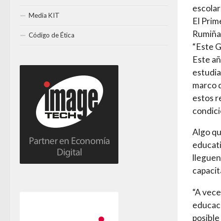
escolar
Media KIT
El Prim
Rumiñah
Código de Ética
“Este G
Este añ
estudia
marco d
estos r
condici
Algo qu
educati
lleguen
capacit
“A vece
educació
posible