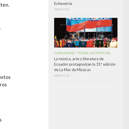
Echeverría
iten.
2026-07-22
.
l
COMUNIDAD
TODAS LAS NOTICIAS
/
La música, arte y literatura de
Ecuador protagonizan la 31ª edición
de La Mar de Músicas
2026-07-15
extos
bros
s