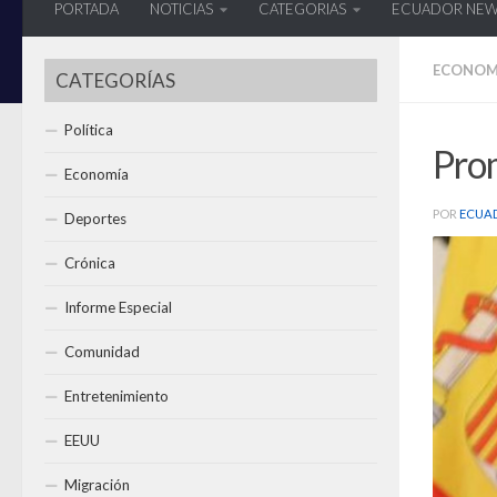
PORTADA
NOTICIAS
CATEGORIAS
ECUADOR NE
ECONOM
CATEGORÍAS
Política
Pro
Economía
POR
ECUA
Deportes
Crónica
Informe Especial
Comunidad
Entretenimiento
EEUU
Migración