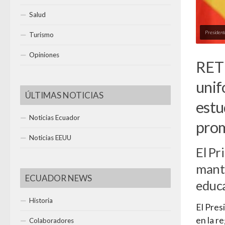
Salud
Presiden
Turismo
Opiniones
RET
unif
ÚLTIMAS NOTICIAS
estu
Noticias Ecuador
pro
Noticias EEUU
El Pr
mante
ECUADOR NEWS
educ
Historia
El Pres
en la r
Colaboradores