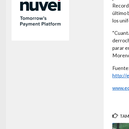
Recordó
último 
los uni
“Cuanta
derroch
parar e
Moreno
Fuente
http:/
www.ec
TAMB