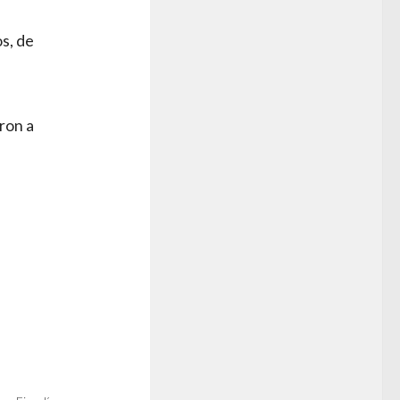
os, de
ron a
e