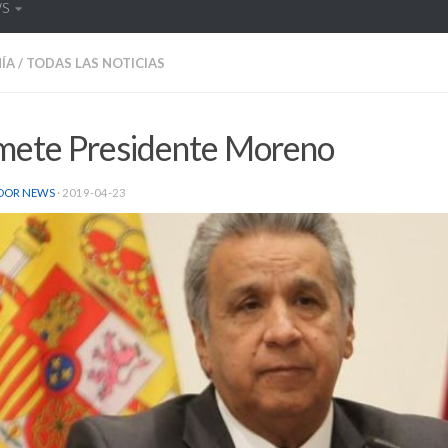
WS
ÍA
/
TODAS LAS NOTICIAS
mete Presidente Moreno
DOR NEWS
·
2019-04-23