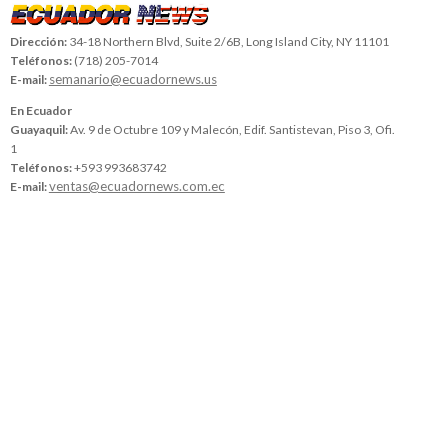
Dirección:
34-18 Northern Blvd, Suite 2/6B, Long Island City, NY 11101
Teléfonos:
(718) 205-7014
semanario@ecuadornews.us
E-mail:
En Ecuador
Guayaquil:
Av. 9 de Octubre 109 y Malecón, Edif. Santistevan, Piso 3, Ofi.
1
Teléfonos:
+593 993683742
ventas@ecuadornews.com.ec
E-mail: