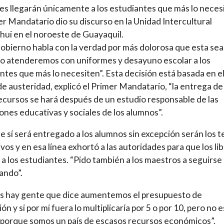
es llegarán únicamente a los estudiantes que más lo neces
er Mandatario dio su discurso en la Unidad Intercultural
ui en el noroeste de Guayaquil.
obierno habla con la verdad por más dolorosa que esta sea
o atenderemos con uniformes y desayuno escolar a los
ntes que más lo necesiten”. Esta decisión está basada en e
e austeridad, explicó el Primer Mandatario, “la entrega de
ecursos se hará después de un estudio responsable de las
ones educativas y sociales de los alumnos”.
e sí será entregado a los alumnos sin excepción serán los t
vos y en esa línea exhortó a las autoridades para que los li
 a los estudiantes. “Pido también a los maestros a seguirse
ando”.
s hay gente que dice aumentemos el presupuesto de
n y si por mi fuera lo multiplicaría por 5 o por 10, pero no e
 porque somos un país de escasos recursos económicos”.