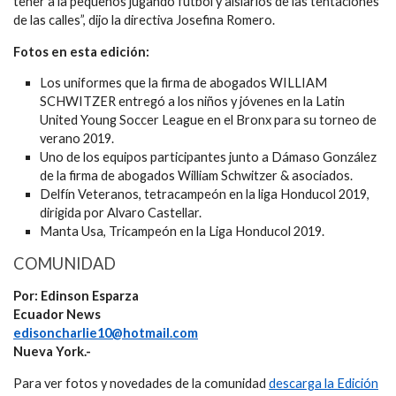
tener a la pequeños jugando futbol y aislarlos de las tentaciones
de las calles”, dijo la directiva Josefina Romero.
Fotos en esta edición:
Los uniformes que la firma de abogados WILLIAM
SCHWITZER entregó a los niños y jóvenes en la Latin
United Young Soccer League en el Bronx para su torneo de
verano 2019.
Uno de los equipos participantes junto a Dámaso González
de la firma de abogados William Schwitzer & asociados.
Delfín Veteranos, tetracampeón en la liga Honducol 2019,
dirigida por Alvaro Castellar.
Manta Usa, Tricampeón en la Liga Honducol 2019.
COMUNIDAD
Por: Edinson Esparza
Ecuador News
edisoncharlie10@hotmail.com
Nueva York.-
Para ver fotos y novedades de la comunidad
descarga la Edición