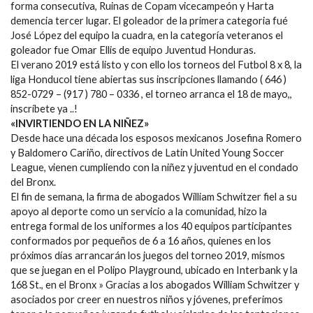
forma consecutiva, Ruinas de Copam vicecampeón y Harta
demencia tercer lugar. El goleador de la primera categoria fué
José López del equipo la cuadra, en la categoría veteranos el
goleador fue Omar Ellis de equipo Juventud Honduras.
El verano 2019 está listo y con ello los torneos del Futbol 8 x 8, la
liga Honducol tiene abiertas sus inscripciones llamando ( 646 )
852-0729 – (917 ) 780 – 0336 , el torneo arranca el 18 de mayo,,
inscríbete ya ..!
«INVIRTIENDO EN LA NIÑEZ»
Desde hace una década los esposos mexicanos Josefina Romero
y Baldomero Cariño, directivos de Latin United Young Soccer
League, vienen cumpliendo con la niñez y juventud en el condado
del Bronx.
El fin de semana, la firma de abogados William Schwitzer fiel a su
apoyo al deporte como un servicio a la comunidad, hizo la
entrega formal de los uniformes a los 40 equipos participantes
conformados por pequeños de 6 a 16 años, quienes en los
próximos días arrancarán los juegos del torneo 2019, mismos
que se juegan en el Polipo Playground, ubicado en Interbank y la
168 St., en el Bronx » Gracias a los abogados William Schwitzer y
asociados por creer en nuestros niños y jóvenes, preferimos