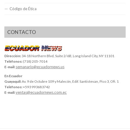
Código de Ética
CONTACTO
Dirección:
34-18 Northern Blvd, Suite 2/6B, Long Island City, NY 11101
Teléfonos:
(718) 205-7014
semanario@ecuadornews.us
E-mail:
En Ecuador
Guayaquil:
Av. 9 de Octubre 109 y Malecón, Edif. Santistevan, Piso 3, Ofi. 1
Teléfonos:
+593 993683742
ventas@ecuadornews.com.ec
E-mail: