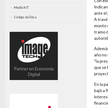
Con ell
Indican
Media KIT
ante el
Código de Ética
A travé
monto s
tramo d
autori
Además,
año no 
“la pres
que se 
proyect
En la p
bajó a 
interes
financi