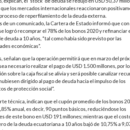
o, explican, el ‘stock’ de deuda se redujo en USD 50,37 mill
 que los mercados internacionales reaccionaron positiva
 proceso de reperfilamiento de la deuda externa.
s de un comunicado, la Cartera de Estado informó que con
e logró recomprar el 78% de los bonos 2020 y refinanciar 
e deuda a 10 años, “tal como había sido previsto por las
dades económicas”.
 señalan que la operación permitirá que en marzo del pró
sea necesario realizar el pago de USD 1.500 millones, por lo
ión sobre la caja fiscal se alivia y será posible canalizar rec
hubiesen dirigido al pago de deuda hacia el impulso de los
os de protección social”.
arte técnica, indican que el cupón promedio de los bonos 2
9,85% anual, es decir, 90 puntos básicos, reduciéndose los
es de este bono en USD 191 millones; mientras que el cost
ero de la deuda ecuatoriana a 10 años bajó de 10,75% a 9,0