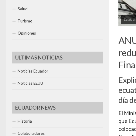
Salud
Deuda ex
Turismo
Opiniones
ANU
redu
ÚLTIMAS NOTICIAS
Fina
Noticias Ecuador
Expli
Noticias EEUU
ecuat
día d
ECUADOR NEWS
El Mini
que Ecu
Historia
colocac
Colaboradores