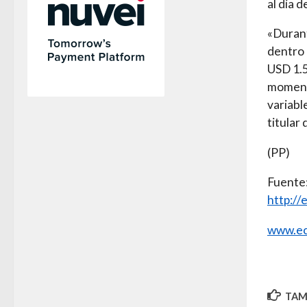
al día d
«Durant
dentro 
USD 1.5
momento
variabl
titular
(PP)
Fuente:
http:/
www.ec
TAMB