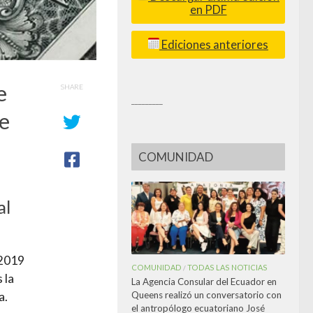
en PDF
Ediciones anteriores
e
SHARE
_________
de
COMUNIDAD
al
 2019
COMUNIDAD
TODAS LAS NOTICIAS
/
 la
La Agencia Consular del Ecuador en
Queens realizó un conversatorio con
a.
el antropólogo ecuatoriano José