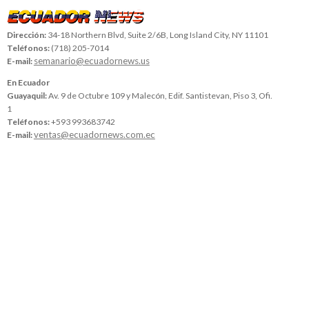
Dirección:
34-18 Northern Blvd, Suite 2/6B, Long Island City, NY 11101
Teléfonos:
(718) 205-7014
semanario@ecuadornews.us
E-mail:
En Ecuador
Guayaquil:
Av. 9 de Octubre 109 y Malecón, Edif. Santistevan, Piso 3, Ofi.
1
Teléfonos:
+593 993683742
ventas@ecuadornews.com.ec
E-mail: