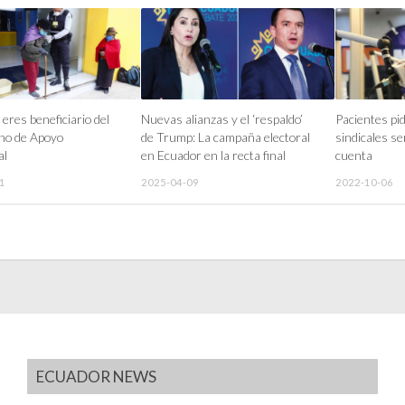
eres beneficiario del
Nuevas alianzas y el ‘respaldo’
Pacientes pi
no de Apoyo
de Trump: La campaña electoral
sindicales s
al
en Ecuador en la recta final
cuenta
1
2025-04-09
2022-10-06
ECUADOR NEWS