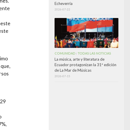
ones.
Echeverría
mente
2026-07-22
 este
este
COMUNIDAD
TODAS LAS NOTICIAS
/
ximo
La música, arte y literatura de
Ecuador protagonizan la 31ª edición
 que,
de La Mar de Músicas
ursos
2026-07-15
029
o
7%,