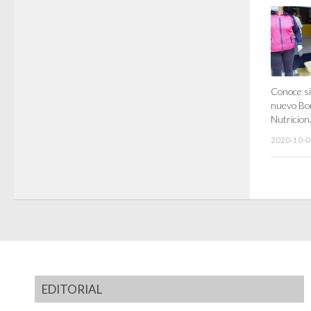
Conoce si 
nuevo Bo
Nutricion
2020-10-0
EDITORIAL