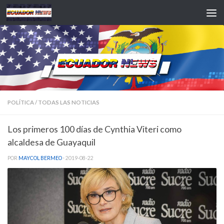
Saltar al contenido
POLÍTICA
/
TODAS LAS NOTICIAS
Los primeros 100 días de Cynthia Viteri como
alcaldesa de Guayaquil
POR
MAYCOL BERMEO
·
2019-08-22