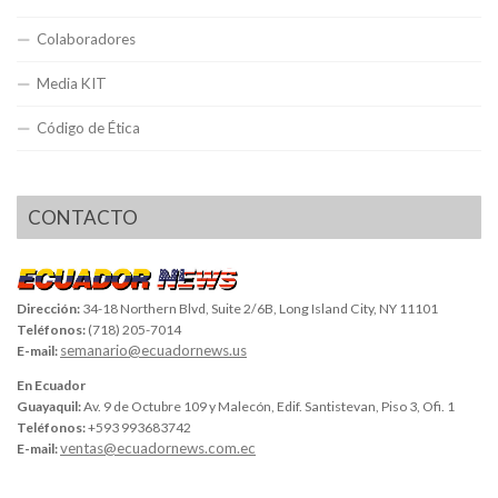
Colaboradores
Media KIT
Código de Ética
CONTACTO
Dirección:
34-18 Northern Blvd, Suite 2/6B, Long Island City, NY 11101
Teléfonos:
(718) 205-7014
semanario@ecuadornews.us
E-mail:
En Ecuador
Guayaquil:
Av. 9 de Octubre 109 y Malecón, Edif. Santistevan, Piso 3, Ofi. 1
Teléfonos:
+593 993683742
ventas@ecuadornews.com.ec
E-mail: