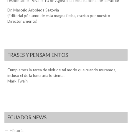
responsable. ¡Viva el 10 de Agosto, la fecha nacional de la Patria!
Dr. Marcelo Arboleda Segovia
(Editorial póstumo de esta magna fecha, escrito por nuestro
Director Emérito)
FRASES Y PENSAMIENTOS
Cumplamos la tarea de vivir de tal modo que cuando muramos,
incluso el de la funeraria lo sienta.
Mark Twain
ECUADOR NEWS
Historia