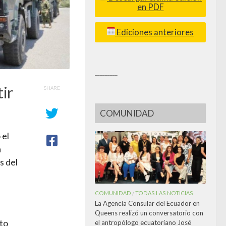
en PDF
Ediciones anteriores
_________
ir
SHARE
COMUNIDAD
 el
a
s del
COMUNIDAD
TODAS LAS NOTICIAS
/
La Agencia Consular del Ecuador en
Queens realizó un conversatorio con
sto
el antropólogo ecuatoriano José