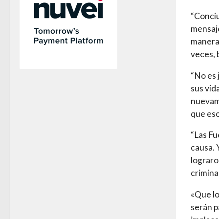
“Conciu
mensaje
manera 
veces, 
“No es 
sus vid
nuevame
que eso
“Las Fu
causa. 
lograro
crimina
«Que lo
serán p