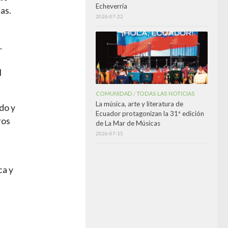
Echeverría
as.
2026-07-22
.
l
COMUNIDAD
TODAS LAS NOTICIAS
/
La música, arte y literatura de
do y
Ecuador protagonizan la 31ª edición
ros
de La Mar de Músicas
2026-07-15
ca y