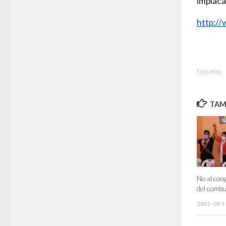
implaca
http:/
Etiquetas:
TAMB
No al con
del combu
2021-08-1