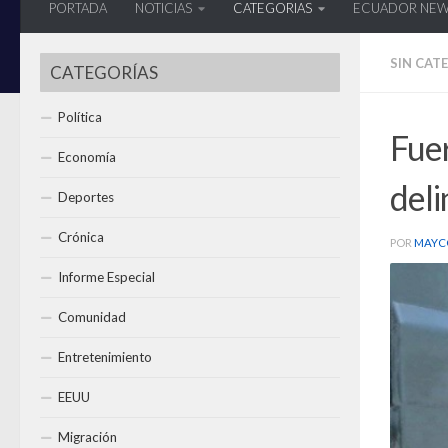
PORTADA
NOTICIAS
CATEGORIAS
ECUADOR NE
SIN CAT
CATEGORÍAS
Política
Fuer
Economía
deli
Deportes
Crónica
POR
MAYC
Informe Especial
Comunidad
Entretenimiento
EEUU
Migración