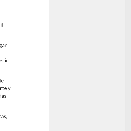
il
sgan
ecir
le
rte y
ias
tas,
s