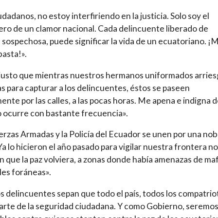
dadanos, no estoy interfiriendo en la justicia. Solo soy el
ro de un clamor nacional. Cada delincuente liberado de
sospechosa, puede significar la vida de un ecuatoriano. ¡M
basta!».
justo que mientras nuestros hermanos uniformados arrie
as para capturar a los delincuentes, éstos se paseen
nte por las calles, a las pocas horas. Me apena e indigna d
 ocurre con bastante frecuencia».
erzas Armadas y la Policía del Ecuador se unen por una nob
Ya lo hicieron el año pasado para vigilar nuestra frontera no
n que la paz volviera, a zonas donde había amenazas de maf
les foráneas».
s delincuentes sepan que todo el país, todos los compatrio
arte de la seguridad ciudadana. Y como Gobierno, seremo