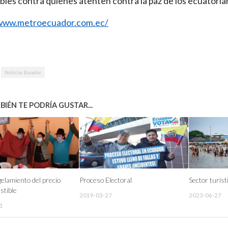
bles contra quienes atenten contra la paz de los ecuatoria
/www.metroecuador.com.ec/
Noticias Ecuador
IÉN TE PODRÍA GUSTAR...
gelamiento del precio
Proceso Electoral
Sector turíst
stible
2019-03-27
2023-06-27
1