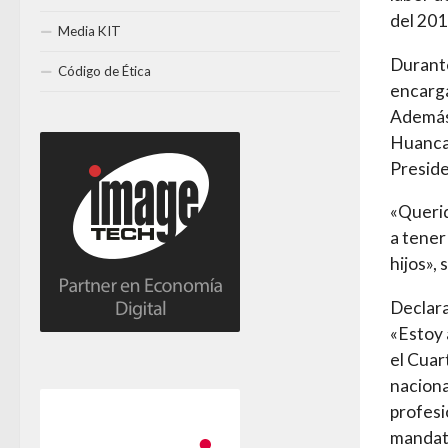
del 201
Media KIT
Durante
Código de Ética
encarga
Además,
Huancav
Preside
«Querid
a tener
hijos»,
Declar
«Estoy 
el Cuar
naciona
profesi
mandat