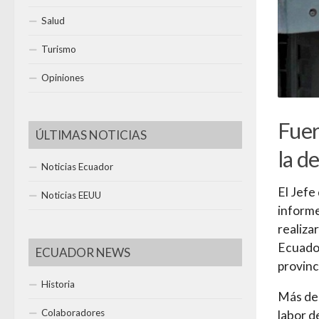
Salud
Turismo
Opiniones
Fuer
ÚLTIMAS NOTICIAS
la d
Noticias Ecuador
El Jefe
Noticias EEUU
informe
realiza
Ecuador
ECUADOR NEWS
provinci
Historia
Más de 
Colaboradores
labor d