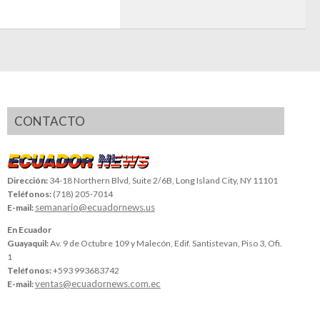
CONTACTO
Dirección:
34-18 Northern Blvd, Suite 2/6B, Long Island City, NY 11101
Teléfonos:
(718) 205-7014
semanario@ecuadornews.us
E-mail:
En Ecuador
Guayaquil:
Av. 9 de Octubre 109 y Malecón, Edif. Santistevan, Piso 3, Ofi.
1
Teléfonos:
+593 993683742
ventas@ecuadornews.com.ec
E-mail: