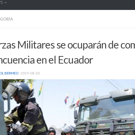
WS
EGORÍA
zas Militares se ocuparán de com
ncuencia en el Ecuador
OL BERMEO
·
2019-08-30