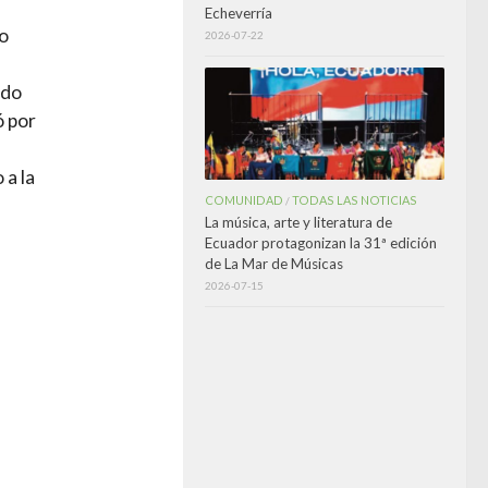
Echeverría
no
2026-07-22
ado
ó por
 a la
COMUNIDAD
TODAS LAS NOTICIAS
/
La música, arte y literatura de
Ecuador protagonizan la 31ª edición
de La Mar de Músicas
2026-07-15