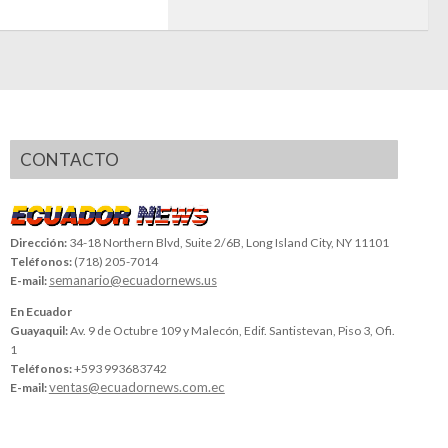
CONTACTO
Dirección:
34-18 Northern Blvd, Suite 2/6B, Long Island City, NY 11101
Teléfonos:
(718) 205-7014
semanario@ecuadornews.us
E-mail:
En Ecuador
Guayaquil:
Av. 9 de Octubre 109 y Malecón, Edif. Santistevan, Piso 3, Ofi.
1
Teléfonos:
+593 993683742
ventas@ecuadornews.com.ec
E-mail: