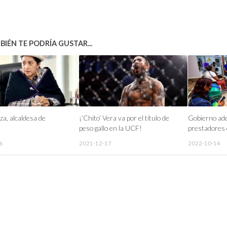
IÉN TE PODRÍA GUSTAR...
za, alcaldesa de
¡’Chito’ Vera va por el título de
Gobierno ad
peso gallo en la UCF!
prestadores 
6
2021-12-17
2022-10-14