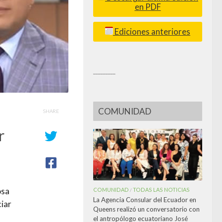
en PDF
Ediciones anteriores
_________
COMUNIDAD
SHARE
r
osa
COMUNIDAD
TODAS LAS NOTICIAS
/
La Agencia Consular del Ecuador en
ciar
Queens realizó un conversatorio con
el antropólogo ecuatoriano José