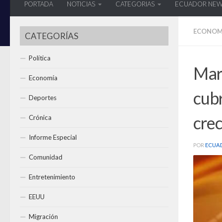
PORTADA
NOTICIAS
CATEGORIAS
ECUADOR NE
ECONOM
CATEGORÍAS
Política
Marc
Economía
cubr
Deportes
cre
Crónica
Informe Especial
POR
ECUA
Comunidad
Entretenimiento
EEUU
Migración