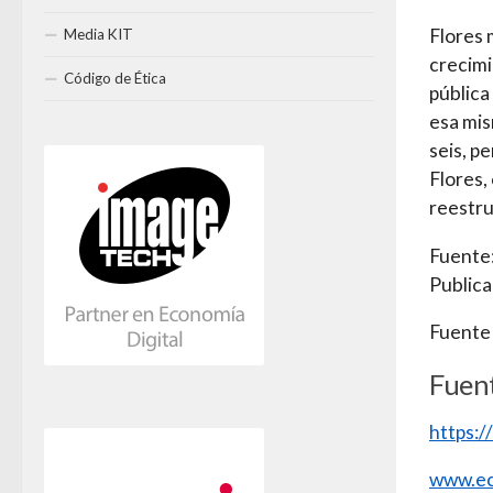
Flores 
Media KIT
crecimi
Código de Ética
pública
esa mis
seis, p
Flores,
reestru
Fuente
Publica
Fuente
Fuen
https:
www.ec