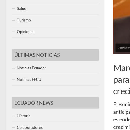
Salud
Turismo
Opiniones
Fuente: V
ÚLTIMAS NOTICIAS
Marc
Noticias Ecuador
para 
Noticias EEUU
crec
ECUADOR NEWS
El exmi
anticip
Historia
es ende
crecim
Colaboradores