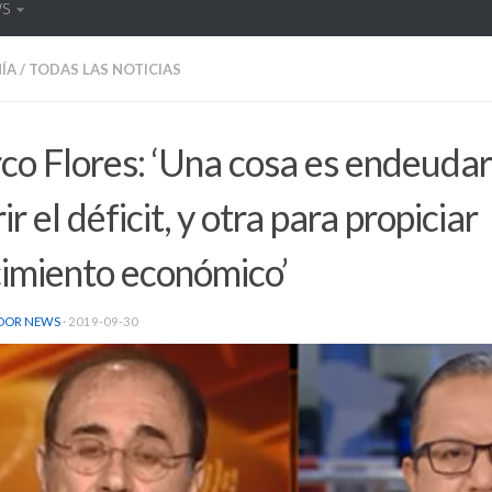
WS
ÍA
/
TODAS LAS NOTICIAS
o Flores: ‘Una cosa es endeudar
ir el déficit, y otra para propiciar
cimiento económico’
DOR NEWS
·
2019-09-30