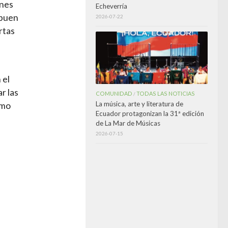
ones
Echeverría
 buen
2026-07-22
rtas
 el
r las
COMUNIDAD
TODAS LAS NOTICIAS
/
La música, arte y literatura de
smo
Ecuador protagonizan la 31ª edición
de La Mar de Músicas
2026-07-15