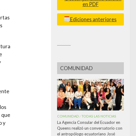
en PDF
ertas
Ediciones anteriores
ás
_________
atura
e
y
COMUNIDAD
ente
los
e que
COMUNIDAD
TODAS LAS NOTICIAS
/
o y
La Agencia Consular del Ecuador en
Queens realizó un conversatorio con
el antropólogo ecuatoriano José