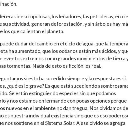
inación.
ereras inescrupulosas, los leñadores, las petroleras, en ci
e su actividad, generan deforestación, y sin árboles hay m
e los que calientan el planeta.
puede dudar del cambio en el ciclo de agua, que la temper
neta ha aumentado, que los océanos están más ácidos, y qu
n eventos extremos como grandes movimientos de tierra 
sas tormentas. Nada de esto es ficción, es real.
guntamos si esto ha sucedido siempre y la respuesta es sí.
s, ¿qué es lo grave? Es que está sucediendo asombrosam
ido. Se están extinguiendo especies sin que podamos
lo y nos estamos enfermando con pocas opciones porque 
s nuevos en el ambiente no dan tregua. Nos olvidamos d
 no es nuestra individual existencia sino que es eso poderos
que nos sostiene en el Sistema Solar. A ese olvido se agrega