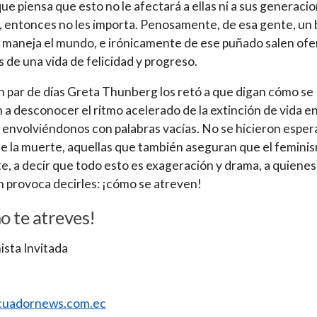
ue piensa que esto no le afectará a ellas ni a sus generaci
s, entonces no les importa. Penosamente, de esa gente, un
maneja el mundo, e irónicamente de ese puñado salen ofe
as de una vida de felicidad y progreso.
 par de días Greta Thunberg los retó a que digan cómo se
 a desconocer el ritmo acelerado de la extinción de vida en
 envolviéndonos con palabras vacías. No se hicieron espera
e la muerte, aquellas que también aseguran que el femini
te, a decir que todo esto es exageración y drama, a quienes
 provoca decirles: ¡cómo se atreven!
 te atreves!
sta Invitada
uadornews.com.ec