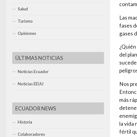
contam
Salud
Las mad
Turismo
fases d
gases d
Opiniones
¿Quién 
del pla
ÚLTIMAS NOTICIAS
sucede
peligro
Noticias Ecuador
Nos pre
Noticias EEUU
Entonce
más ráp
detener
ECUADOR NEWS
enemigo
Historia
la vida
fértil 
Colaboradores