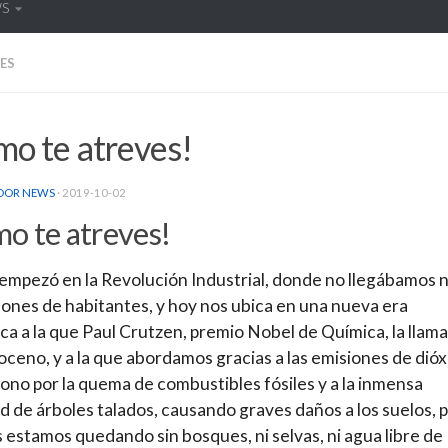
WS
ES
mo te atreves!
DOR NEWS
·
2019-10-02
o te atreves!
 empezó en la Revolución Industrial, donde no llegábamos n
lones de habitantes, y hoy nos ubica en una nueva era
ca a la que Paul Crutzen, premio Nobel de Química, la llama
ceno, y a la que abordamos gracias a las emisiones de dióx
ono por la quema de combustibles fósiles y a la inmensa
d de árboles talados, causando graves daños a los suelos, p
 estamos quedando sin bosques, ni selvas, ni agua libre de