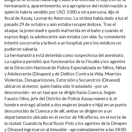
hermanastra, aparentemente, era apropiarse del recién nacido a
quien lo habría vendido por USD 3 000 a otra persona, dijo el
fiscal de Azuay, Leonardo Amoroso. La víctima había dado a luz el
pasado 29 de octubre y aún estaba recuperándose. Tras el
ataque, la joven madre quedó mal herida en el baño y cuando el
esposo llegó, la adolescente aún estaba con vida. Su conviviente
intentó socorrerla y la llevó a un hospital, pero los médicos no
pudieron salvarla.
La hermanastra está detenida como sospechosa del asesinato.
La captura permitió que funcionarios de la Fiscalía y los agentes
de la Dirección Nacional de Policía Especializada en Niños, Niñas
y Adolescente (Dinapen) y de Delitos Contra la Vida, Muertes
Violentas, Desapariciones, Extorsión y Secuestros (Dinased)
ubicaron al menor, quien había sido trasladado –por un
desconocido- en un taxi que se dirigió hacia Cuenca. Según
Fausto Olivo, jefe del Distrito de Policía Azuay número 6, el
hombre entregó al bebé a dos mujeres (madre e hija) en un punto
desconocido de Cuenca y de allí, ambas se dirigieron a un
departamento ubicado en el sector de Miraflores, en el norte de
la ciudad. Cuando la fiscal Rocío Polo y los agentes de la Dinapen
y Dinased ingresaron al inmueble –aproximadamente a las 04:00-