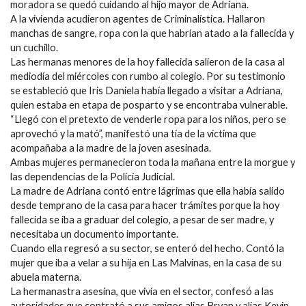
moradora se quedó cuidando al hijo mayor de Adriana.
A la vivienda acudieron agentes de Criminalística. Hallaron
manchas de sangre, ropa con la que habrían atado a la fallecida y
un cuchillo.
Las hermanas menores de la hoy fallecida salieron de la casa al
mediodía del miércoles con rumbo al colegio. Por su testimonio
se estableció que Iris Daniela había llegado a visitar a Adriana,
quien estaba en etapa de posparto y se encontraba vulnerable.
“Llegó con el pretexto de venderle ropa para los niños, pero se
aprovechó y la mató”, manifestó una tía de la víctima que
acompañaba a la madre de la joven asesinada.
Ambas mujeres permanecieron toda la mañana entre la morgue y
las dependencias de la Policía Judicial.
La madre de Adriana contó entre lágrimas que ella había salido
desde temprano de la casa para hacer trámites porque la hoy
fallecida se iba a graduar del colegio, a pesar de ser madre, y
necesitaba un documento importante.
Cuando ella regresó a su sector, se enteró del hecho. Contó la
mujer que iba a velar a su hija en Las Malvinas, en la casa de su
abuela materna.
La hermanastra asesina, que vivía en el sector, confesó a las
autoridades que contrató a sus amigos alias Bryan y alias Kevin