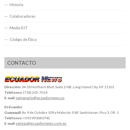
Historia
Colaboradores
Media KIT
Código de Ética
CONTACTO
Dirección:
34-18 Northern Blvd, Suite 2/6B, Long Island City, NY 11101
Teléfonos:
(718) 205-7014
semanario@ecuadornews.us
E-mail:
En Ecuador
Guayaquil:
Av. 9 de Octubre 109 y Malecón, Edif. Santistevan, Piso 3, Ofi. 1
Teléfonos:
+593 993683742
ventas@ecuadornews.com.ec
E-mail: