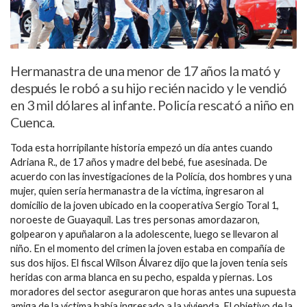
Hermanastra de una menor de 17 años la mató y
después le robó a su hijo recién nacido y le vendió
en 3 mil dólares al infante. Policía rescató a niño en
Cuenca.
Toda esta horripilante historia empezó un día antes cuando
Adriana R., de 17 años y madre del bebé, fue asesinada. De
acuerdo con las investigaciones de la Policía, dos hombres y una
mujer, quien sería hermanastra de la víctima, ingresaron al
domicilio de la joven ubicado en la cooperativa Sergio Toral 1,
noroeste de Guayaquil. Las tres personas amordazaron,
golpearon y apuñalaron a la adolescente, luego se llevaron al
niño. En el momento del crimen la joven estaba en compañía de
sus dos hijos. El fiscal Wilson Álvarez dijo que la joven tenía seis
heridas con arma blanca en su pecho, espalda y piernas. Los
moradores del sector aseguraron que horas antes una supuesta
amiga de la víctima había ingresado a la vivienda. El objetivo de la